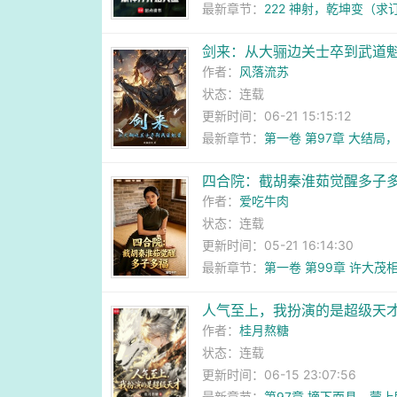
最新章节：
222 神射，乾坤变（求
剑来：从大骊边关士卒到武道
作者：
风落流苏
状态：连载
更新时间：06-21 15:15:12
最新章节：
第一卷 第97章 大结局
四合院：截胡秦淮茹觉醒多子
作者：
爱吃牛肉
状态：连载
更新时间：05-21 16:14:30
最新章节：
第一卷 第99章 许大茂
人气至上，我扮演的是超级天
作者：
桂月熬糖
状态：连载
更新时间：06-15 23:07:56
最新章节：
第97章 摘下面具，蒙上