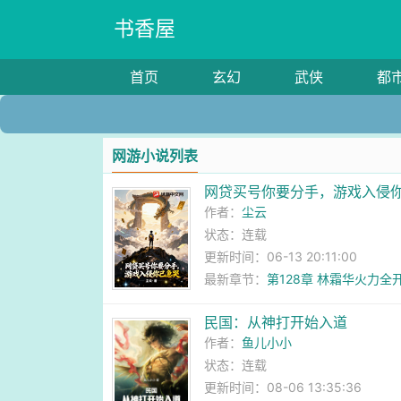
书香屋
首页
玄幻
武侠
都
网游小说列表
网贷买号你要分手，游戏入侵
作者：
尘云
状态：连载
更新时间：06-13 20:11:00
最新章节：
第128章 林霜华火力全
民国：从神打开始入道
作者：
鱼儿小小
状态：连载
更新时间：08-06 13:35:36