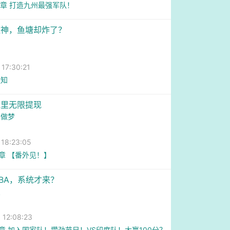
3章 打造九州最强军队！
魔神，鱼塘却炸了？
7:30:21
通知
戏里无限提现
爱做梦
8:23:05
1章 【番外见！】
BA，系统才来？
星
2:08:23
6章 加入国家队！攒劲节目！VS印度队！大赢100分？