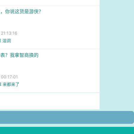
防，你说这货是游侠？
1:13:16
章 溶洞
爆表？我拿智商换的
0:17:01
章 来都来了