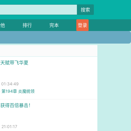
搜索
其他
排行
完本
登录
用天赋带飞华夏
1:34:49
 第194章 炎魔统领
局获得百倍暴击！
1:01:17