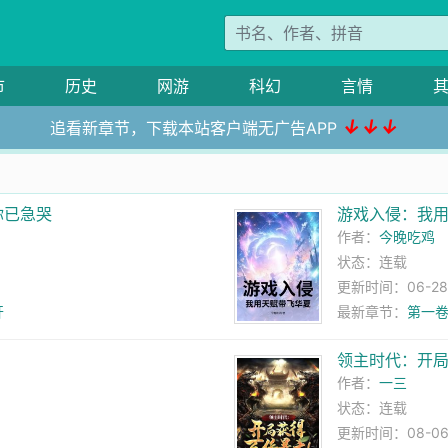
市
历史
网游
科幻
言情
↓↓↓
追看新章节，下载本站客户端无广告APP
你已急哭
游戏入侵：我
作者：
今晚吃鸡
状态：连载
更新时间：06-28 0
开
最新章节：
第一卷
领主时代：开
作者：
一三
状态：连载
更新时间：08-06 2