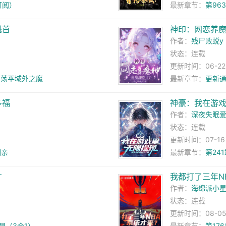
订阅）
最新章节：
第96
魁首
神印：网恋养
作者：
残尸败蜕y
状态：连载
更新时间：06-22 1
，荡平域外之魔
最新章节：
更新
多福
神豪：我在游
作者：
深夜失眠
状态：连载
更新时间：07-16 1
相亲
最新章节：
第24
才
我都打了三年N
作者：
海绵派小
状态：连载
更新时间：08-05 1
眼（3合1）
最新章节：
第17