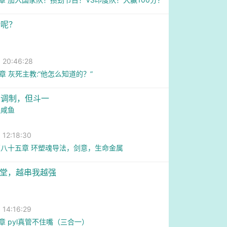
情呢？
20:46:28
8章 灰死主教:“他怎么知道的？”
界调制，但斗一
是咸鱼
2:18:30
八十五章 环塑魂导法，剑意，生命金属
升堂，越串我越强
4:16:29
3章 pyl真管不住嘴（三合一）