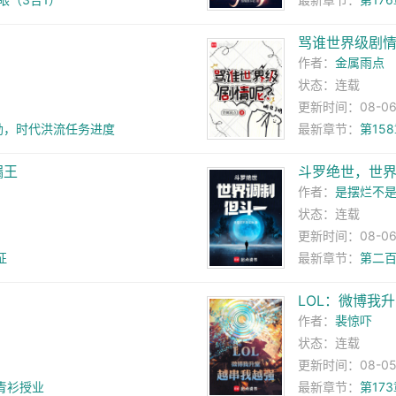
【求订阅】
骂谁世界级剧
作者：
金属雨点
状态：连载
更新时间：08-06 
奖励，时代洪流任务进度
最新章节：
第15
漏王
斗罗绝世，世
作者：
是摆烂不
状态：连载
更新时间：08-06 1
征
最新章节：
第二百
LOL：微博我
作者：
裴惊吓
状态：连载
更新时间：08-05 1
青衫授业
最新章节：
第17