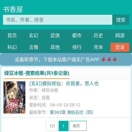
书香屋
搜索
首页
玄幻
武侠
都市
历史
网游
科幻
言情
其他
排行
完本
登录
↓↓↓
追看新章节，下载本站客户端无广告APP
绿豆冰棍-搜索结果(共1条记录)
[玄幻]模拟修仙：杀我者，恩人也
作者：
绿豆冰棍
状态：连载
更新时间：08-09 23:28:12
最新章节：
第362章 海枯石烂（四）
1/1
1