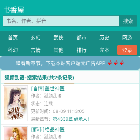
书香屋
搜索
首页
玄幻
武侠
都市
历史
网游
科幻
言情
其他
排行
完本
登录
↓↓↓
追看新章节，下载本站客户端无广告APP
狐颜乱语-搜索结果(共2条记录)
[言情]盖世神医
作者：
狐颜乱语
状态：连载
更新时间：08-09 11:13:05
最新章节：
第4339章 继承人！
[都市]绝品神医
作者：
狐颜乱语