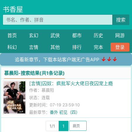
书香屋
搜索
首页
玄幻
武侠
都市
历史
网游
科幻
言情
其他
排行
完本
登录
↓↓↓
追看新章节，下载本站客户端无广告APP
慕晨阳-搜索结果(共1条记录)
[言情]囚奴：疯批军火大佬日夜囚宠上瘾
作者：
慕晨阳
状态：连载
更新时间：07-19 23:59:10
最新章节：
番外 初见（四）
1/1
1