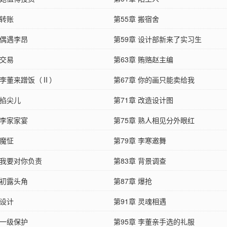
 转账
第55章 搬宿舍
 偶遇李昂
第59章 设计部新来了实习生
 交易
第63章 贿赂赵主编
章 李董来蹭饭（Ⅱ）
第67章 你的画只能卖给我
 掐尖儿
第71章 改造设计图
 李家家宴
第75章 熟人相见分外眼红
 魔怔
第79章 李寒邀舞
 我要对你负责
第83章 背景调查
 初露头角
第87章 爆抢
 设计
第91章 灵魂相遇
 一级保护
第95章 李董亲手选的礼服