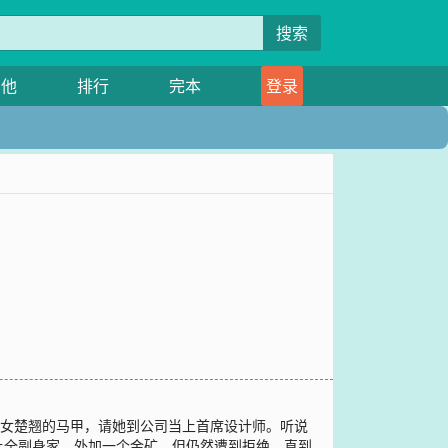
搜索
其他
排行
完本
登录
少女楚翘的马甲，请她到公司当上首席设计师。听说
上全副身家，外加一个金矿。但仍然遭到拒绝。直到