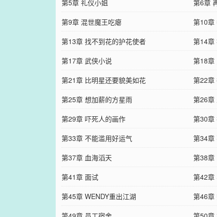
第5章 礼仪小姐
第6章 
第9章 混世魔王吃瘪
第10章
第13章 找不到花的护花使者
第14
第17章 武侠小说
第18章
第21章 比明星还要貌美如花
第22章
第25章 想加薪的方星雨
第26章
第29章 吓死人的画作
第30章
第33章 不能滥用好运气
第34章
第37章 血海滔天
第38章
第41章 面试
第42章
第45章 WENDY重出江湖
第46章
第49章 员工宿舍
第50章