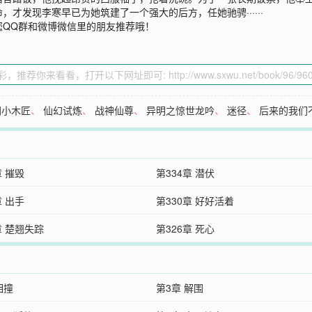
才发现李寒早已为她筑建了一个强大的后方，任她驰骋······
您QQ群和微博微信里的朋友推荐哦！
闲小木匠
、
仙幻试炼
、
战神仙尊
、
异明之惊世龙吟
、
迷径
、
后来的我们
章 摧毁
第334章 潜伏
章 出手
第330章 好好活着
章 楚翘失踪
第326章 死心
相撞
第3章 解围