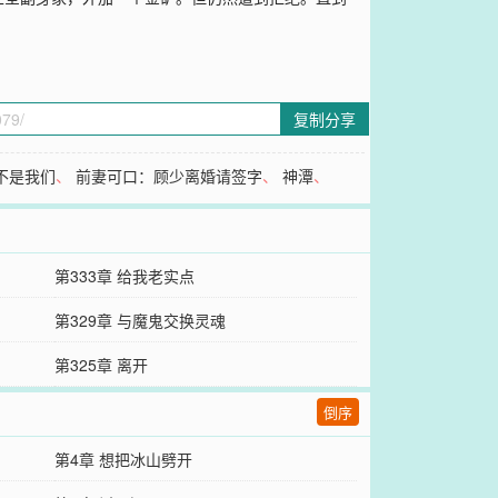
复制分享
不是我们
、
前妻可口：顾少离婚请签字
、
神潭
、
第333章 给我老实点
第329章 与魔鬼交换灵魂
第325章 离开
倒序
第4章 想把冰山劈开