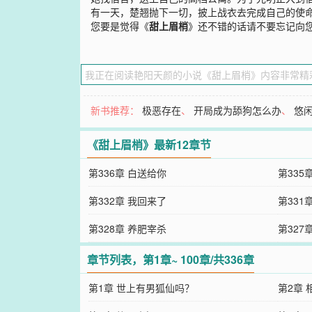
有一天，楚翘抛下一切，披上战衣去完成自己的使命，
您要是觉得《
甜上眉梢
》还不错的话请不要忘记向
新书推荐：
极恶存在
、
开局成为舔狗怎么办
、
悠
《甜上眉梢》最新12章节
第336章 白送给你
第335
第332章 我回来了
第331
第328章 养肥宰杀
第327
章节列表，第1章~ 100章/共336章
第1章 世上有男狐仙吗？
第2章 