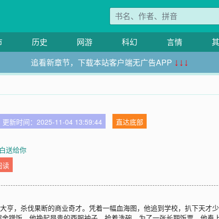
市
历史
网游
科幻
言情
追看新章节，下载本站客户端无广告APP
↓↓↓
更新时间：2025-11-04 13:59:44
直达底部
 白送给你
阅读
宝大亨，杀伐果断的商业奇才。凭着一幅血海图，他追到学校，扒下天才
宿舍蹭饭，他挽起昂贵的西服袖子，抢着洗碗。为了一张长期饭票，他奉