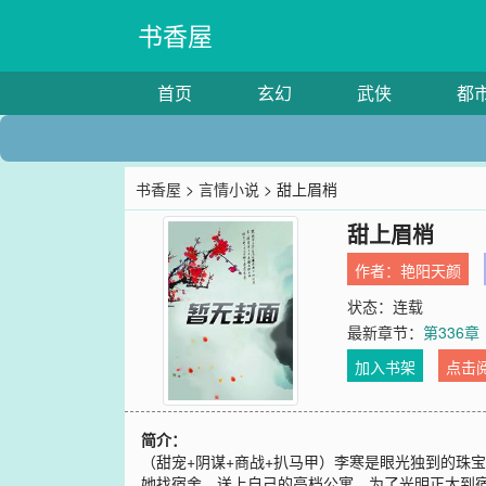
书香屋
首页
玄幻
武侠
都
书香屋
>
言情小说
> 甜上眉梢
甜上眉梢
作者：
艳阳天颜
状态：连载
最新章节：
第336章
加入书架
点击
简介：
（甜宠+阴谋+商战+扒马甲）李寒是眼光独到的珠
她找宿舍，送上自己的高档公寓。为了光明正大到