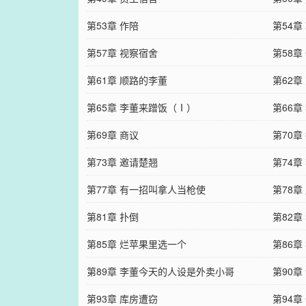
第53章 作陪
第54章
第57章 视察宿舍
第58章
第61章 顺路的李董
第62章
第65章 李董来蹭饭（Ⅰ）
第66
第69章 商议
第70章
第73章 邀请楚翘
第74章
第77章 有一招叫拿人当枪使
第78章
第81章 扑倒
第82章
第85章 烂苹果里选一个
第86章
第89章 李董今天的人设是外卖小哥
第90章
第93章 库房遭窃
第94章