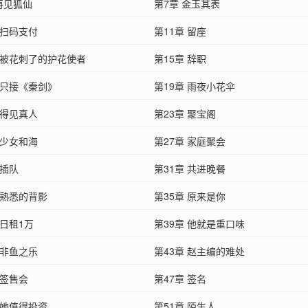
再见狐仙
第7章 金玉其表
 扫码支付
第11章 留座
章 被花刺了的护花使者
第15章 辞职
 只接《秦剑》
第19章 雨夜小花伞
 得见真人
第23章 聚宝阁
 少女和海
第27章 家庭聚会
 插队
第31章 共进晚餐
 熟悉的背影
第35章 原来是你
 日租1万
第39章 他就是重口味
 非鱼之乐
第43章 赵主编的难处
 签售会
第47章 签名
 她值得投资
第51章 陌生人