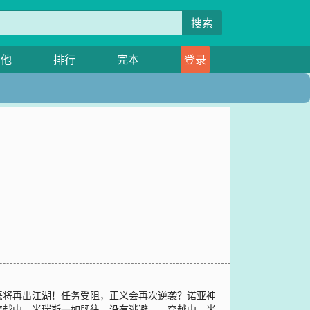
搜索
其他
排行
完本
登录
恶将再出江湖！任务受阻，正义会再次逆袭？诺亚神
穿越中，米瑞斯一如既往，没有逃避……穿越中，米