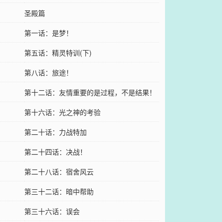
圣殿篇
第一话：是梦！
第五话：精灵特训(下)
第八话：旅途！
第十二话：友情重要的是过程，不是结果！
第十六话：光之神的考验
第二十话：力战特加
第二十四话：决战！
第二十八话：宿舍风云
第三十二话：暗中帮助
第三十六话：误会