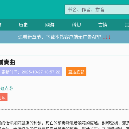
市
历史
网游
科幻
言情
追看新章节，下载本站客户端无广告APP
↓↓↓
前奏曲
更新时间：2025-10-27 16:57:22
直达底部
◎疑点⑤
阅读
们的信仰如同凯旋的利剑，死亡的前奏嘶吼着狼藉的废墟。封印受损，邪
的声音，无法避免的使命述说着已过去的过去，揭开了生灭之战的秘密。