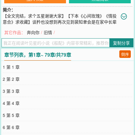
简介：
【全文完结，求个五星谢谢大家】【下本《心间玫瑰》《情投
意合》求收藏】谈矜也没想到再次见到裴知聿会是在家中长辈
组织的相亲宴上，众人皆知两人青梅竹马感情甚笃，却鲜少人知晓两
其它作品：
奔向你
/
旧情
/
人曾有过十分荒唐隐秘的一段。宴会上两人心照不宣地粉饰太平，谈
矜更是一口一个“知聿哥哥”只为狠狠恶心他。但谈矜没想到会在第二
复制分享
天再次遇见裴知聿，男人一身高定西装斯文矜贵，从容地拦住她的去
路：“我们谈谈。”谈矜神色冷淡：“谈什么？”裴知聿：“协议结婚，和
章节列表，第1章~ 79章/共79章
倒序
我。”-婚后两人各不相干各取所需，仿佛生活在同一屋檐下的陌生
人。直到某天，谈矜醉酒被异性送回家——向来喜怒不形于色的裴知
1 第 1 章
聿拿着解酒药阴沉着一张脸问：“送你回来的人是谁？”谈矜神色微醺
偏头笑着看他：“各取所需的婚姻还需要跟你报备私生活吗，知、聿、
2 第 2 章
哥、哥。”男人危险地眯了眯眼睛，声音压低：“那你试试，看我是想
当你哥还是想当你男人。”年龄差3/青梅竹马/破镜重圆文案已存图
3 第 3 章
2023.11.18————————————【下本《情投意合》求收藏】
1.华丰科技总裁闻洛白斯文矜贵，是京市无数名媛淑女的最佳择偶对
4 第 4 章
象，偏偏感情上一片空白，身边从未见过异性。顶级名媛沈奚音风姿
绰约，从小集万千宠爱于一身，就连发脾气的样子都十分赏心悦目，
5 第 5 章
追求者无数，却迟迟未定下亲。但从未有人将两人凑对，众所周知，
闻家和沈家是商场上的死对头，传闻沈奚音和闻洛白也是八字不合，
6 第 6 章
向来不对付，极少同框出现。想让这两家结亲，比登天还难。为此，