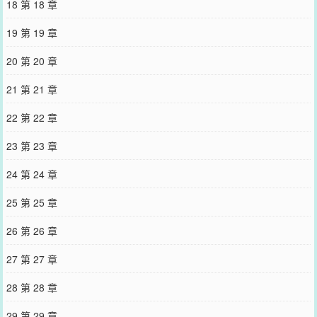
18 第 18 章
除我？”西装革履的男人都没抬一下：“我想换个秘书，给你调岗，你
当我秘书我没法静下心工作。”“？”苏遇觉得荒唐：“这算什么理由，想
19 第 19 章
给我穿小鞋直说！”傅修宁手上动作微顿，抬起头平静地看了她几秒：
“我如果想给你穿小鞋，你今天根本没机会站在这。”顿了顿，男人滚
20 第 20 章
了滚喉结，认命似的轻叹了声，嗓音温柔缱绻：“遇遇，懂不懂什么是
色令智昏？”赶在第一现场吃瓜的众人：！！！我去！好大一口瓜！
21 第 21 章
您要是觉得《
般配
》还不错的话请不要忘记向您QQ群和微博微信里的
朋友推荐哦！
22 第 22 章
23 第 23 章
24 第 24 章
25 第 25 章
26 第 26 章
27 第 27 章
28 第 28 章
29 第 29 章