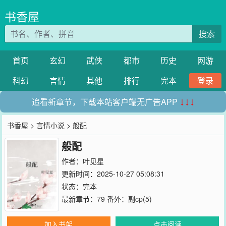
书香屋
搜索
首页
玄幻
武侠
都市
历史
网游
科幻
言情
其他
排行
完本
登录
追看新章节，下载本站客户端无广告APP
↓↓↓
书香屋
>
言情小说
> 般配
般配
作者：
叶见星
更新时间：2025-10-27 05:08:31
状态：完本
最新章节：
79 番外：副cp(5)
加入书架
点击阅读