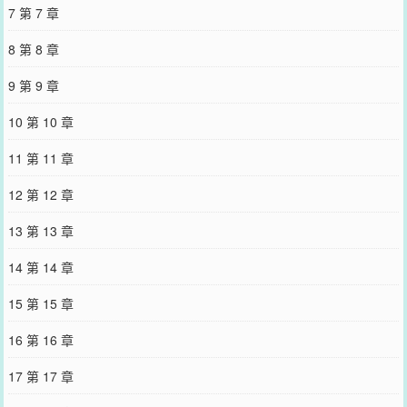
两人还在京市“最不可能情侣”投票中，一骑绝尘当选第一。当晚，沈
7 第 7 章
奚音看到投票结果，扑进闻洛白怀里委屈控诉：“嘤嘤嘤他们说你不可
能喜欢我。”闻洛白灭掉剩下的半只烟，把人抱进怀里哄：“乖，他们
8 第 8 章
胡说的，我最喜欢音音了。”2.某次晚宴，闻洛白和沈奚音意外同框，
前者身着纯黑色意大利纯手工定制西装，清冷矜贵生人勿近，后者一
9 第 9 章
袭香槟色高定礼服娇艳明媚，活脱脱一朵人间富贵花。就在众人私下
里都在打赌，这两个人会在第几句话的时候打起来时，两人双双消
10 第 10 章
失。这时有人听见走廊不远处有响声，众人去一探究竟。只见走廊尽
头的休息室房门半掩，沙发上一对男女吻得难舍难分。少女眼角微红
11 第 11 章
轻轻推着他的肩膀：“闻洛白你别亲了……”男人面不改色：“音音，接
吻要专心。”#说好的八字不合呢霸总x嗲精//青梅竹马暗度陈仓
12 第 12 章
————————————【下本《心间玫瑰》求收藏】年少时，苏
遇谈过一场无疾而终的恋爱，却没想到五年后会在办公室跟前任狭路
13 第 13 章
相逢。办公室里，男人双腿交叠神色冷淡地看着她：“自我介绍一下，
傅修宁，你的新上司。”苏遇心脏“咯噔”一声。如果能早点预料到，五
14 第 14 章
年后傅修宁会成为她的顶头上司，那么当初提分手的时候，她一定会
选择温柔一些。-后来，有同事发现两人竟是旧情人，纷纷跑来八卦，
15 第 15 章
问苏遇跟前男友共事是一种怎样的体验。苏遇撇了一眼转角处的阴
影：“没什么啊，都过去了。”当天下午，有人看到傅修宁把苏遇死死
16 第 16 章
困在办公桌前沉着脸逼问：“真过去了？”男人咬牙切齿：“可我过不
去！”-可到底不是十八九岁，苏遇没再陷进去。某天，苏遇突然发现
17 第 17 章
工作邮箱里多了一封通知她离职的邮件。当天下午，全公司看着苏遇
气势汹汹闯进总裁办公室，把做好的表格摔在办公桌上：“你凭什么开