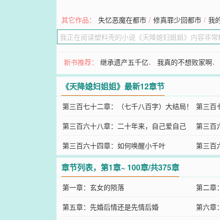
其它作品：
失忆恶魔在都市
/
修真罪少回都市
/
我
新书推荐：
继承遗产五千亿
、
我真的不想败家啊
《天降媳妇姐姐》最新12章节
第三百七十二章：（七千八百字）大结局！
第三百
真主非永生！
第三百六十八章：二十年来，自己爱自己
第三百
第三百六十四章：如何唤醒小千叶
第三百
章节列表，第1章~ 100章/共375章
第一章：玄女的陨落
第二章
第五章：先婚后情还是先情后婚
第六章