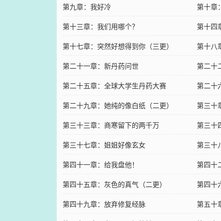
第九章：我好冷
第十章
第十三章：我们用哪个？
第十四
第十七章：突然好想得到你（三更）
第十八
第二十一章：新丹药问世
第二十
第二十五章：全球大学生丹药大赛
第二十
第二十九章：她纯的像白纸（二更）
第三十
第三十三章：商寒留下的两千万
第三十
第三十七章：姐姐好像玄女
第三十
第四十一章：给我盘他！
第四十
第四十五章：灰色的真气（二更）
第四十
第四十九章：放弃修复经脉
第五十