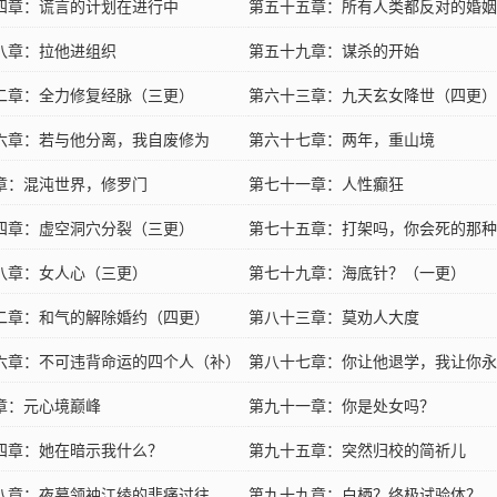
四章：谎言的计划在进行中
第五十五章：所有人类都反对的婚姻
八章：拉他进组织
第五十九章：谋杀的开始
二章：全力修复经脉（三更）
第六十三章：九天玄女降世（四更）
六章：若与他分离，我自废修为
第六十七章：两年，重山境
章：混沌世界，修罗门
第七十一章：人性癫狂
四章：虚空洞穴分裂（三更）
第七十五章：打架吗，你会死的那种
八章：女人心（三更）
更）
第七十九章：海底针？（一更）
二章：和气的解除婚约（四更）
第八十三章：莫劝人大度
六章：不可违背命运的四个人（补）
第八十七章：你让他退学，我让你永
章：元心境巅峰
第九十一章：你是处女吗？
四章：她在暗示我什么？
第九十五章：突然归校的简祈儿
八章：夜幕领袖江绫的悲痛过往
第九十九章：白栖？终极试验体？