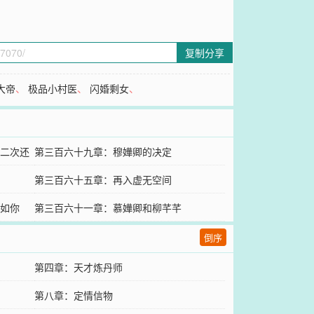
复制分享
大帝
、
极品小村医
、
闪婚剩女
、
二次还
第三百六十九章：穆嬅卿的决定
第三百六十五章：再入虚无空间
如你
第三百六十一章：慕嬅卿和柳芊芊
倒序
第四章：天才炼丹师
第八章：定情信物