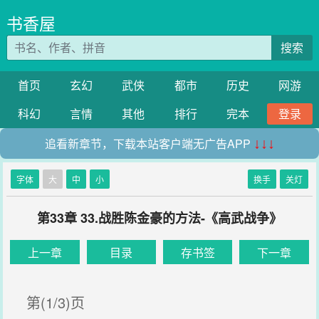
书香屋
搜索
首页
玄幻
武侠
都市
历史
网游
科幻
言情
其他
排行
完本
登录
追看新章节，下载本站客户端无广告APP
↓↓↓
字体
大
中
小
换手
关灯
第33章 33.战胜陈金豪的方法-《高武战争》
上一章
目录
存书签
下一章
第(1/3)页