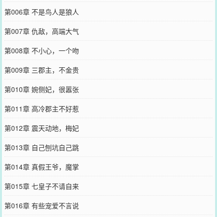
第006章 不是鸟人是狼人
第007章 仇敌，高端大气
第008章 不小心，一个吻
第009章 三郡主，不金贵
第010章 婉侧妃，很嚣张
第011章 高冷郡主不好惹
第012章 震天动地，梅妃
第013章 自己刨坑自己跳
第014章 真假王爷，魔掌
第015章 七皇子不请自来
第016章 有些宠爱不言说