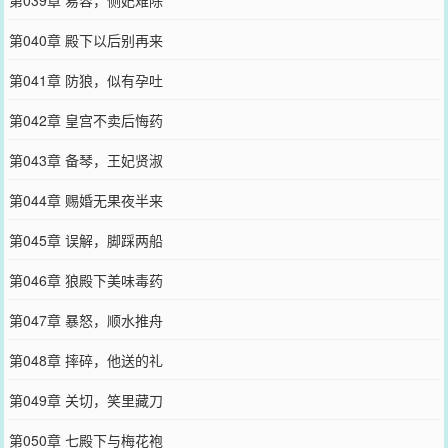
第039章 易容，侧妃难除
第040章 殿下以后别再来
第041章 防狼，似有孕吐
第042章 皇宫不卖后悔药
第043章 备琴，王妃贤淑
第044章 赐婚无果夜半来
第045章 误解，脚踩两船
第046章 狼殿下美味毒药
第047章 暴怒，顺水推舟
第048章 摔碎，他送的礼
第049章 关切，笑里藏刀
第050章 七殿下与梅花袍