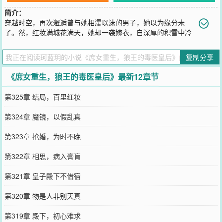
简介：
穿越时空，再次邂逅曾与她相濡以沫的男子，她以为缘分未
了。然，红妆满城花满天，她却一袭嫁衣，自深厚的积雪中冷
尸乍醒。循着婚礼飞奔而去，却见那许诺与她相守永生的男子，抱着
长姐上了花轿……而她，以逃婚与蔑视皇族之罪，得皇上御赐鸩酒一
复制分享
杯。众人漠视她的生死，独那如妖似魔的绿眸男子，突然开口保她一
命……***深冷的牢狱中，长姐隔门嘲讽打量一身囚服的她。“我已有两
《庶女重生，狼王的毒医皇后》最新12章节
个月身孕，是他的孩子。他要的不只是美人，还有江
您要是觉得《
庶女重生，狼王的毒医皇后
》还不错的话请不要忘记向
第325章 结局，百里红妆
您QQ群和微博微信里的朋友推荐哦！
第324章 魔镜，以假乱真
第323章 抢婚，为时不晚
第322章 相思，病入膏肓
第321章 皇子殿下不借宿
第320章 物是人非别天真
第319章 殿下，初心难求