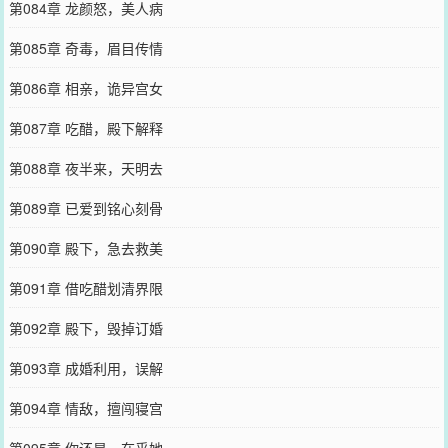
第084章 龙颜怒，美人病
第085章 奇毒，眉目传情
第086章 相亲，诡异宫女
第087章 吃醋，殿下解释
第088章 夜半来，天明去
第089章 已爱到铭心刻骨
第090章 殿下，急去救美
第091章 借吃醋划清界限
第092章 殿下，毁掉订婚
第093章 成婚利用，误解
第094章 情敌，擅闯寝宫