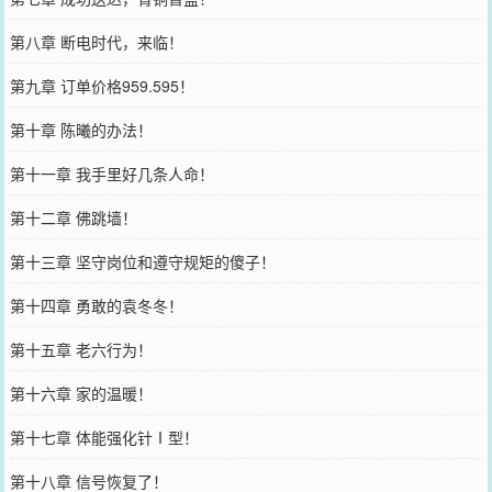
第八章 断电时代，来临！
第九章 订单价格959.595！
第十章 陈曦的办法！
第十一章 我手里好几条人命！
第十二章 佛跳墙！
第十三章 坚守岗位和遵守规矩的傻子！
第十四章 勇敢的袁冬冬！
第十五章 老六行为！
第十六章 家的温暖！
第十七章 体能强化针Ⅰ型！
第十八章 信号恢复了！