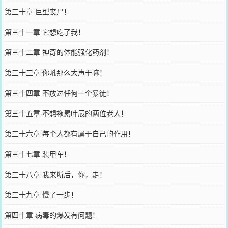
第三十章 巨型丧尸！
第三十一章 它想吃了我！
第三十二章 神奇的体能强化药剂！
第三十三章 你吼那么大声干嘛！
第三十四章 不放过任何一个暴徒！
第三十五章 不想拖累叶辰的两位老人！
第三十六章 每个人都有属于自己的作用！
第三十七章 装甲车！
第三十八章 我来断后，你，走！
第三十九章 慢了一步！
第四十章 病毒的爆发有问题！