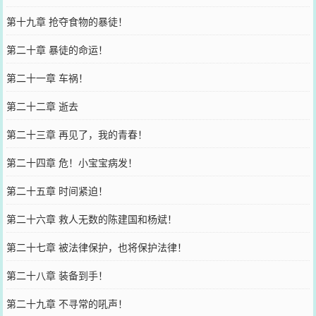
第十九章 抢夺食物的暴徒！
第二十章 暴徒的命运！
第二十一章 车祸！
第二十二章 逝去
第二十三章 再见了，我的青春！
第二十四章 危！小宝宝病发！
第二十五章 时间紧迫！
第二十六章 救人无数的陈建国和杨斌！
第二十七章 被法律保护，也将保护法律！
第二十八章 装备到手！
第二十九章 不寻常的吼声！