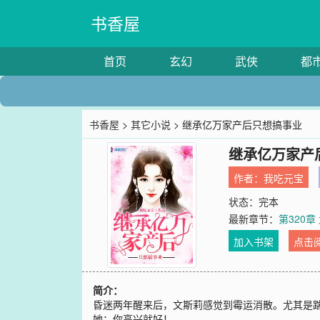
书香屋
首页
玄幻
武侠
都
书香屋
>
其它小说
> 继承亿万家产后只想搞事业
继承亿万家产
作者：
我吃元宝
状态：完本
最新章节：
第320章
加入书架
点击
简介：
昏迷两年醒来后，文斯莉感觉到霉运消散。尤其是
她：你高兴就好！