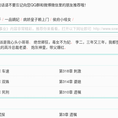
的话请不要忘记向您QQ群和微博微信里的朋友推荐哦！
子
/
一品嫡妃
/
病娇皇子赖上门
/
侯府小哑女
/
派是我心头小哥哥
、
绝世卿狂，毒女不为妃
、
李二，三年又三年，我都
我的高冷总裁老婆
、
炮灰神童，带父爆红
、
章 车速
第318章 刺激
章 双姝
第314章 婆媳
章 死刑
第310章 遗嘱
试探
第3章 遗嘱