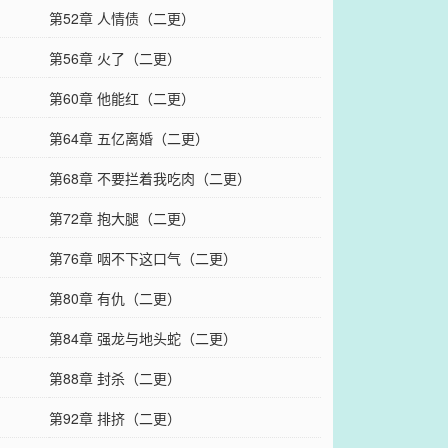
第52章 人情债（二更）
第56章 火了（二更）
第60章 他能红（二更）
第64章 五亿离婚（二更）
第68章 不要拦着我吃肉（二更）
第72章 抱大腿（二更）
第76章 咽不下这口气（二更）
第80章 有仇（二更）
第84章 强龙与地头蛇（二更）
第88章 封杀（二更）
第92章 排挤（二更）