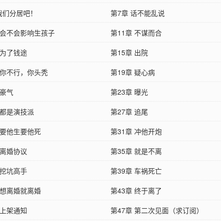
 我们分居吧！
第7章 话不能乱说
章 会不会影响生孩子
第11章 不谋而合
 为了钱途
第15章 出院
 你不行，你头秃
第19章 疑心病
 豪气
第23章 曝光
 都是演技派
第27章 追尾
 要他生要他死
第31章 冲他开炮
 离婚协议
第35章 就是不离
 挖坑高手
第39章 车祸死亡
 想离婚就离婚
第43章 终于离了
 上架通知
第47章 第二次见面（求订阅）