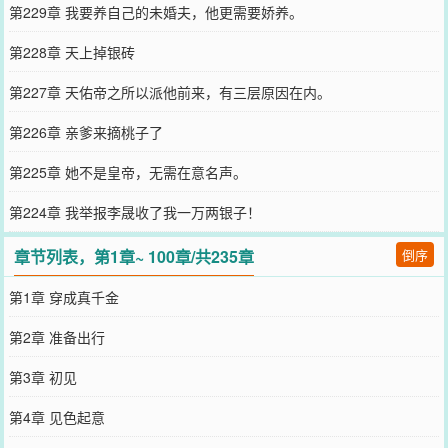
第229章 我要养自己的未婚夫，他更需要娇养。
第228章 天上掉银砖
第227章 天佑帝之所以派他前来，有三层原因在内。
第226章 亲爹来摘桃子了
第225章 她不是皇帝，无需在意名声。
第224章 我举报李晟收了我一万两银子！
章节列表，第1章~ 100章/共235章
倒序
第1章 穿成真千金
第2章 准备出行
第3章 初见
第4章 见色起意