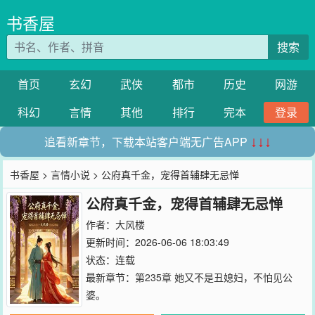
书香屋
搜索
首页
玄幻
武侠
都市
历史
网游
科幻
言情
其他
排行
完本
登录
追看新章节，下载本站客户端无广告APP
↓↓↓
书香屋
>
言情小说
> 公府真千金，宠得首辅肆无忌惮
公府真千金，宠得首辅肆无忌惮
作者：
大风楼
更新时间：2026-06-06 18:03:49
状态：连载
最新章节：
第235章 她又不是丑媳妇，不怕见公
婆。