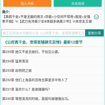
加入书架
点击阅读
简介：
【真假千金+不是无脑的爽文+异能+小空间不常用+甜宠+女强
男不弱】\n【武力充沛美少女&体弱多病美少年】\n末世女王谢
珊珊贪财又好色，穿成生下来就被生母掉包的宁国公府真千金。\n本
想浪荡江湖，结果为了锦衣华服不得不认亲。\n调戏美貌解元公，掏
复制分享
空亲爹小金库。\n同时讲究以德服人，一言不合就开打。\n取代她以
镇国公府大姑娘身份生活的假千金重生后想杀自己灭口？还想抱紧未
《公府真千金，宠得首辅肆无忌惮》最新12章节
来皇后的大腿？\n谢珊珊嘿嘿一笑，拯救难产太子妃，让未来皇后做
不成太子妃。\n给皇帝增寿，继续独享圣宠。\n就在人人都以为她会
第235章 她又不是丑媳妇，不怕见公婆。
嫁入门当户对的公侯之家时，她却嫁给心甘情愿吃软饭的病弱美少年
裴矩。\n人人又说裴矩命不久矣，谢珊珊注定做寡妇。\n结果裴矩的
第234章 猛男落泪
身体一日好过一日，六元及第，起步就是翰林。\n人人嘲讽裴矩吃软
饭，他却说：“我知道你们这些想吃软饭却吃不着的人在嫉妒我。”\n他
第233章 赵明玥之姐
一步一个脚印，稳稳坐上内阁首辅的宝座，对喂他软饭吃的谢珊珊死
心塌地，从不二色，婚后更是把谢珊珊宠上了天。
第232章 他们上海县的百姓也算是京中有人了
您要是觉得《
公府真千金，宠得首辅肆无忌惮
》还不错的话请不要忘
记向您QQ群和微博微信里的朋友推荐哦！
第231章 喜欢什么？是谢珊珊吗？
第230章 等想清洗的时候，直接叫谢珊珊出马。