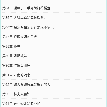
第84章 谢瑜是一手好牌打得稀烂
第85章 大爷真真是孝顺得紧。
第86章 裴家的祖宗实在是太不争气
第87章 狠薅大姐的羊毛
第88章 挤兑
第89章 姐姐教妹
第90章 准备买田庄
第91章 江南的消息
第92章 嫁人要嫁原本就很好的人
第93章 林夫人暴毙
第94章 要礼物她是专业的