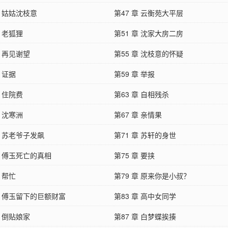
章 姑姑沈枝意
第47 章 云衡苑大平层
章 老狐狸
第51 章 沈家大房二房
章 再见谢望
第55 章 沈枝意的怀疑
章 证据
第59 章 举报
章 住院费
第63 章 自相残杀
章 沈寒洲
第67 章 亲情果
章 苏老爷子发飙
第71 章 苏轩的身世
章 傅玉死亡的真相
第75 章 要挟
章 帮忙
第79 章 原来你是小叔？
章 傅玉留下的巨额财富
第83 章 高中女同学
章 倒贴娘家
第87 章 白梦蝶挨揍