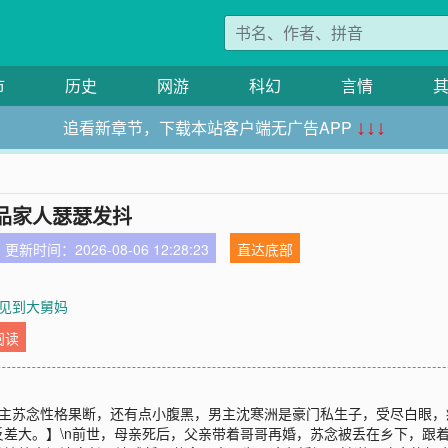
市
历史
网游
科幻
言情
追看新章节，下载本站客户端无广告APP
↓↓↓
品家人瑟瑟发抖
更新时间：2026-08-06 12:28:23
直达底部
 见到大舅妈
阅读
【女主苏念性格果断，还有点小腹黑，男主沈寒洲是豪门私生子，受尽白眼
差大。】\n前世，母亲死后，父亲带着哥哥再婚，苏念被丢在乡下，跟着