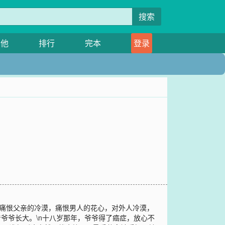
搜索
其他
排行
完本
登录
，痛恨父亲的冷漠，痛恨男人的花心，对外人冷漠，
爷爷长大。\n十八岁那年，爷爷得了癌症，放心不