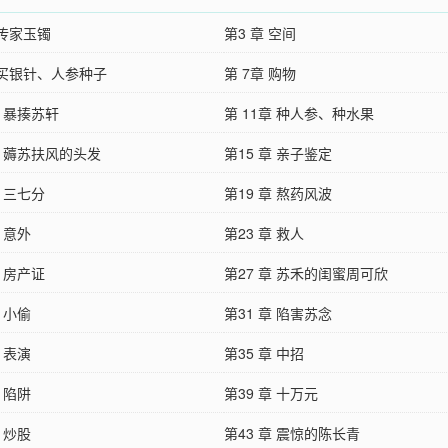
 传家玉镯
第3 章 空间
 买银针、人参种子
第 7章 购物
章 暴揍苏轩
第 11章 种人参、种水果
章 薅苏扶风的头发
第15 章 亲子鉴定
章 三七分
第19 章 熬药风波
章 意外
第23 章 救人
章 房产证
第27 章 苏禾的闺蜜周可欣
章 小偷
第31 章 陷害苏念
章 表演
第35 章 中招
章 陷阱
第39 章 十万元
章 炒股
第43 章 震惊的陈长青