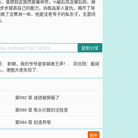
，谁想到这竟然是催命符。\n最后苏念被后妈、妹
一步步提高自己的能力，向极品家人复仇，揭开了母
间救了沈寒洲一命，他是沈老爷子的私生子，无意间
回。
复制分享
河
、
新朝，我的爷爷是穿越者王莽！
、
四合院：截胡
人，港圈大佬失控了
、
第592 章 成绩被屏蔽了
第588 章 焦头烂额的沈枝意
第584 章 划清界限
倒序