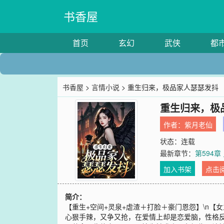
书香屋
首页
玄幻
武侠
都
书香屋
>
言情小说
> 重生归来，极品家人瑟瑟发抖
重生归来，极
作者：
紫月老仙
状态：连载
最新章节：
第594章
加入书架
点击
简介：
【重生+空间+灵泉+虐渣＋打脸＋豪门恩怨】\n
心狠手辣，又争又抢，在爱情上却是恋爱脑，性格反