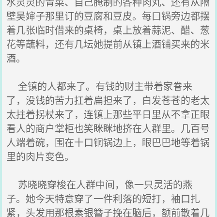
水灵灵的青菜、自己腌制的各种肉丸、还有从隔
壁吴婶子那里订的豆腐和豆皮。每口锅旁边都摆
着几张临时借来的桌椅，桌上放着蒜泥、醋、葱
花等蘸料，还有几坛她提前从镇上酒铺买来的米
酒。
全镇的人都来了。有钱的财主带着家眷来
了，没钱的苦力扛着扁担来了，白发苍苍的老太
太拄着拐杖来了，连镇上那些平日里从不拿正眼
看人的商户掌柜也笑眯眯地挤在人群里。几百号
人端着碗，围在十口铜锅边上，眼巴巴地等着锅
里的肉片变色。
苏晓晓穿梭在人群中间，像一只灵活的燕
子。她今天特意穿了一件利落的短打，袖口扎
紧，头发用那根素银簪子挽在脑后，额前散着几