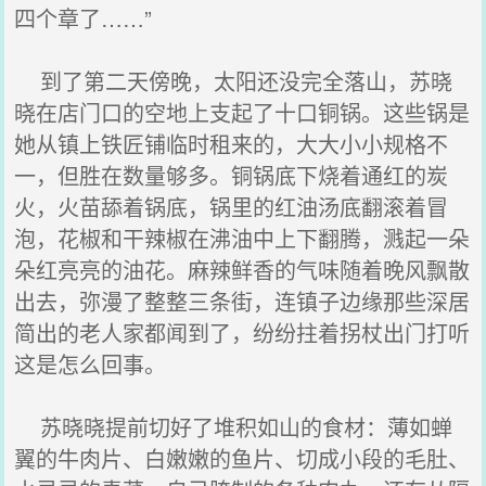
四个章了……”
到了第二天傍晚，太阳还没完全落山，苏晓
晓在店门口的空地上支起了十口铜锅。这些锅是
她从镇上铁匠铺临时租来的，大大小小规格不
一，但胜在数量够多。铜锅底下烧着通红的炭
火，火苗舔着锅底，锅里的红油汤底翻滚着冒
泡，花椒和干辣椒在沸油中上下翻腾，溅起一朵
朵红亮亮的油花。麻辣鲜香的气味随着晚风飘散
出去，弥漫了整整三条街，连镇子边缘那些深居
简出的老人家都闻到了，纷纷拄着拐杖出门打听
这是怎么回事。
苏晓晓提前切好了堆积如山的食材：薄如蝉
翼的牛肉片、白嫩嫩的鱼片、切成小段的毛肚、