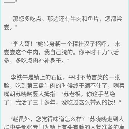
——”
“那您多吃点。那边还有牛肉和鱼片，您都尝
尝。”
“李大哥！”她转身朝一个精壮汉子招呼，“来
尝尝这个牛肉，我自己腌的。你平时干力气活
多，多吃点肉补补身子。”
李铁牛是镇上的石匠，平时不苟言笑的一张
脸，吃到第三盘牛肉的时候终于绷不住了，咧着
嘴朝苏晓晓竖大拇指：“苏老板，你这手艺绝
了！我活了三十多年，没吃过这么带劲的饭！”
“赵员外，您觉得味道怎么样？”苏晓晓走到人
群中央那张专门为镇上有头有脸的人物准备的桌