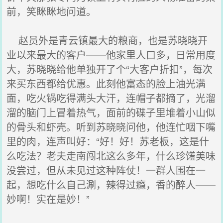
前，笑眯眯地问道。
赵员外是青云镇最大的粮商，也是苏晓晓开
业以来最大的客户——他家里人口多，日常用度
大，苏晓晓给他单独开了个“大客户折扣”，每次
来买东西都给优惠。此刻他富态的脸上油光满
面，吃火锅吃得满头大汗，连帽子都摘了，光溜
溜的脑门上冒着热气，面前的碟子里堆着小山似
的骨头和虾壳。听到苏晓晓问他，他连忙咽下嘴
里的肉，连声叫好：“好！好！苏老板，这是什
么吃法？老夫走南闯北这么多年，什么珍馐美味
没尝过，但从未见过这种阵仗！一群人围在一
起，想吃什么自己涮，辣得过瘾，香的醉人——
妙啊！实在是妙！”