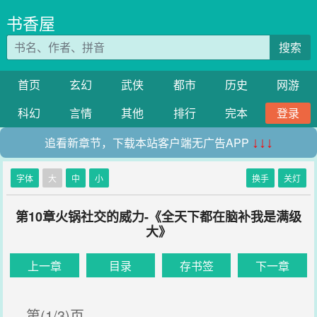
书香屋
搜索
首页
玄幻
武侠
都市
历史
网游
科幻
言情
其他
排行
完本
登录
追看新章节，下载本站客户端无广告APP
↓↓↓
字体
大
中
小
换手
关灯
第10章火锅社交的威力-《全天下都在脑补我是满级
大》
上一章
目录
存书签
下一章
第(1/3)页