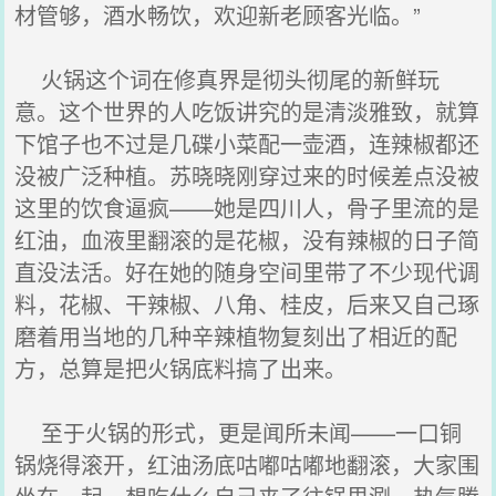
材管够，酒水畅饮，欢迎新老顾客光临。”
火锅这个词在修真界是彻头彻尾的新鲜玩
意。这个世界的人吃饭讲究的是清淡雅致，就算
下馆子也不过是几碟小菜配一壶酒，连辣椒都还
没被广泛种植。苏晓晓刚穿过来的时候差点没被
这里的饮食逼疯——她是四川人，骨子里流的是
红油，血液里翻滚的是花椒，没有辣椒的日子简
直没法活。好在她的随身空间里带了不少现代调
料，花椒、干辣椒、八角、桂皮，后来又自己琢
磨着用当地的几种辛辣植物复刻出了相近的配
方，总算是把火锅底料搞了出来。
至于火锅的形式，更是闻所未闻——一口铜
锅烧得滚开，红油汤底咕嘟咕嘟地翻滚，大家围