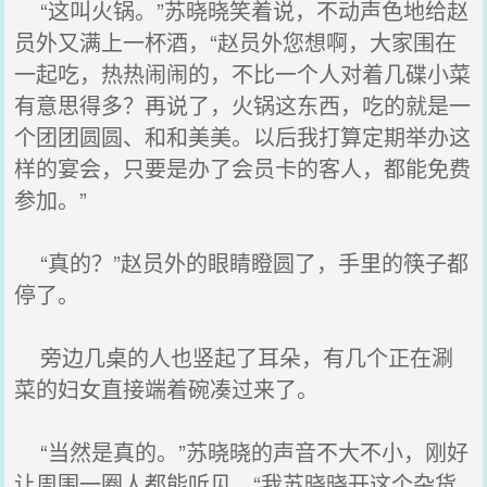
“这叫火锅。”苏晓晓笑着说，不动声色地给赵
员外又满上一杯酒，“赵员外您想啊，大家围在
一起吃，热热闹闹的，不比一个人对着几碟小菜
有意思得多？再说了，火锅这东西，吃的就是一
个团团圆圆、和和美美。以后我打算定期举办这
样的宴会，只要是办了会员卡的客人，都能免费
参加。”
“真的？”赵员外的眼睛瞪圆了，手里的筷子都
停了。
旁边几桌的人也竖起了耳朵，有几个正在涮
菜的妇女直接端着碗凑过来了。
“当然是真的。”苏晓晓的声音不大不小，刚好
让周围一圈人都能听见，“我苏晓晓开这个杂货