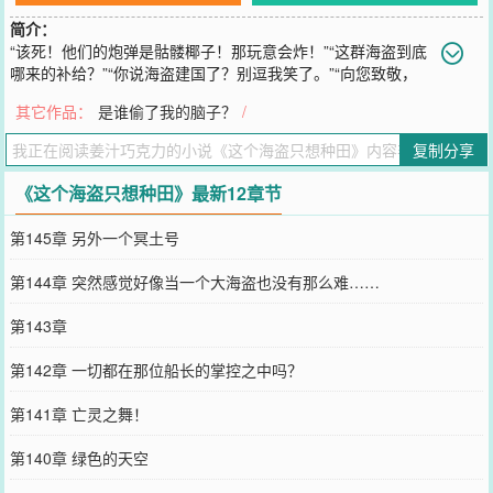
简介：
“该死！他们的炮弹是骷髅椰子！那玩意会炸！”“这群海盗到底
哪来的补给？”“你说海盗建国了？别逗我笑了。”“向您致敬，
伟大的冥海之主。”……林奇扛着锄头看着海盗船上的菜园子，脸上露
其它作品：
是谁偷了我的脑子？
/
出了老农一样的笑容。别人打生打死和他没关系，他就想种种田旅旅
游，在幽灵船上种田正好两者能一起满足。所以，今天种点什么好
复制分享
呢？
您要是觉得《
这个海盗只想种田
》还不错的话请不要忘记向您QQ群和
《这个海盗只想种田》最新12章节
微博微信里的朋友推荐哦！
第145章 另外一个冥土号
第144章 突然感觉好像当一个大海盗也没有那么难……
第143章
第142章 一切都在那位船长的掌控之中吗？
第141章 亡灵之舞！
第140章 绿色的天空