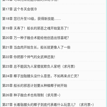
第17章 这个冬天会很冷
第18章 您已升至10级，获得新技能……
第19章 夭寿了！船长的邪恶之魂开始复苏了！
第20章 万一种子融合术能给他创造出惊喜呢？
第21章 当血肉开始生长，船长就更像人了一些
第22章 你把那个帅气的女武神还我！
第23章 总不能因为人家傻就欺负人家吧（求月票）
第24章 椰子加骷髅头没什么意思，不如再来点亡灵？
第25章 船长的邪恶计划要从种植椰子树开始
第26章 种子融合术也有限制（求月票~）
第27章 长着骷髅头的椰子到底代表着什么玩意儿？（求月票~）