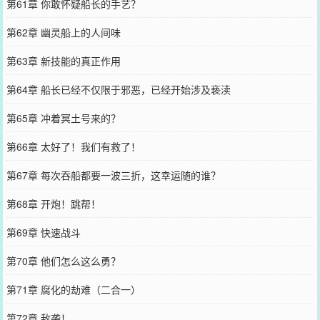
第61章 你敢怀疑船长的手艺？
第62章 幽灵船上的人间味
第63章 新技能的真正作用
第64章 船长已经不仅限于邪恶，已经开始涉及亵渎
第65章 冲着冥土号来的？
第66章 太好了！我们有救了！
第67章 每次吞船都要一波三折，这幸运随的谁？
第68章 开炮！跳帮！
第69章 快速战斗
第70章 他们怎么这么勇？
第71章 腐化的劫难（二合一）
第72章 敌袭！