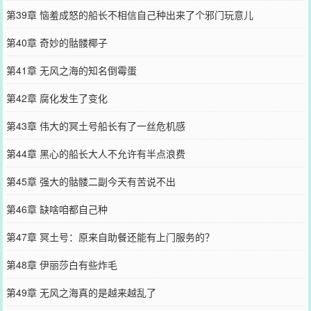
第39章 恼羞成怒的船长不相信自己种出来了个邪门玩意儿
第40章 奇妙的骷髅椰子
第41章 无风之海的知名倒霉蛋
第42章 腐化发生了变化
第43章 伟大的冥土号船长有了一丝危机感
第44章 黑心的船长大人不允许有半点浪费
第45章 强大的骷髅二副今天有苦说不出
第46章 缺啥咱都自己种
第47章 冥土号：原来自助餐还能有上门服务的？
第48章 伊丽莎白有些炸毛
第49章 无风之海真的是越来越乱了