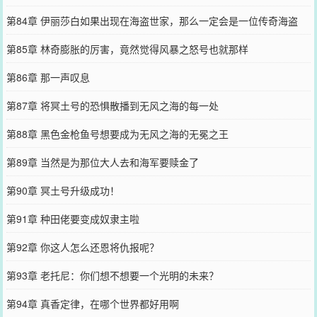
第84章 伊丽莎白如果出现在海盗世家，那么一定会是一位传奇海盗
第85章 林奇膨胀的厉害，竟然觉得风暴之怒号也就那样
第86章 那一声叹息
第87章 将冥土号的恐惧散播到无风之海的每一处
第88章 黑色金枪鱼号想要成为无风之海的无冕之王
第89章 当然是为那位大人去和海军要赎金了
第90章 冥土号升级成功！
第91章 种田佬要变成奴隶主啦
第92章 你这人怎么还恩将仇报呢？
第93章 老托尼：你们想不想要一个光明的未来？
第94章 真香定律，在哪个世界都好用啊