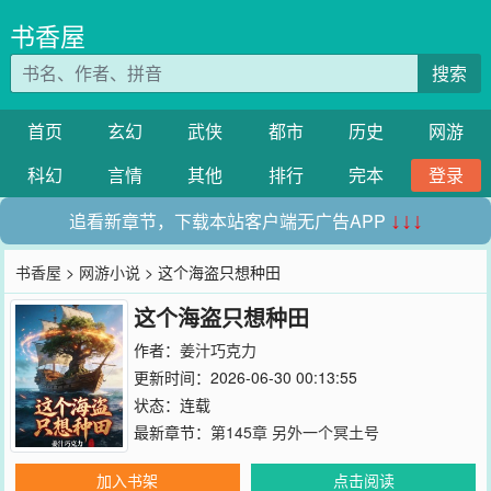
书香屋
搜索
首页
玄幻
武侠
都市
历史
网游
科幻
言情
其他
排行
完本
登录
追看新章节，下载本站客户端无广告APP
↓↓↓
书香屋
>
网游小说
> 这个海盗只想种田
这个海盗只想种田
作者：
姜汁巧克力
更新时间：2026-06-30 00:13:55
状态：连载
最新章节：
第145章 另外一个冥土号
加入书架
点击阅读