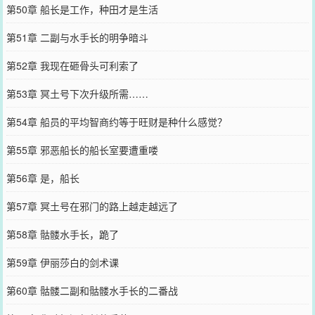
第50章 船长是工作，种田才是生活
第51章 二副与水手长的明争暗斗
第52章 我现在砸骨头可利索了
第53章 冥土号下次升级所需……
第54章 船员的平均智商约等于旺财是种什么感觉？
第55章 邪恶船长的船长室要遭重喽
第56章 是，船长
第57章 冥土号在邪门的路上越走越远了
第58章 骷髅水手长，跪了
第59章 伊丽莎白的剑术课
第60章 骷髅二副和骷髅水手长的二番战