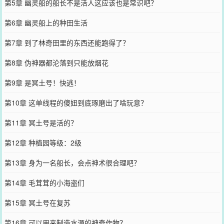
第5章 幽灵船的船长不是活人这应该也是常识吧？
第6章 幽灵船上的种田生活
第7章 到了林奇田里的东西还能跑得了？
第8章 伪神器都沦落到只能放烟花
第9章 是冥土号！快逃！
第10章 这单线程的傻妞到底琢磨出了啥玩意？
第11章 冥土号是活的？
第12章 种植园等级：2级
第13章 身为一名船长，会点神术很合理吧？
第14章 毛茸茸的小海盗们
第15章 冥土号在复苏
第16章 可以用来制造水源的神奇作物？