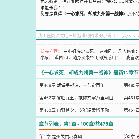
色未婚妻，也红着眼拦在我马前：“楚骁……你要死
谁能杀我？！
您要是觉得《
一心求死，却成九州第一战神
》还不
新书推荐：
三小姐决定去死
、
迷魂阵
、
凡人修仙
小康
、
重回83，随身灵泉空间物资成山！
、
我喜
《一心求死，却成九州第一战神》最新12章节
第466章 朝堂争战议，一劳定百年
第46
第462章 登临九五，携你共掌万里河山
第46
第458章 山野朝夕，岁岁温柔皆予你
第45
章节列表，第1章~ 100章/共475章
第1章 楚州关内尽春风
第2章