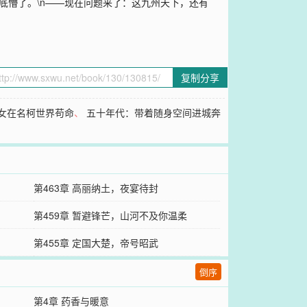
底懵了。\n——现在问题来了：这九州天下，还有
复制分享
女在名柯世界苟命
、
五十年代：带着随身空间进城奔
第463章 高丽纳土，夜宴待封
第459章 暂避锋芒，山河不及你温柔
第455章 定国大楚，帝号昭武
倒序
第4章 药香与暖意