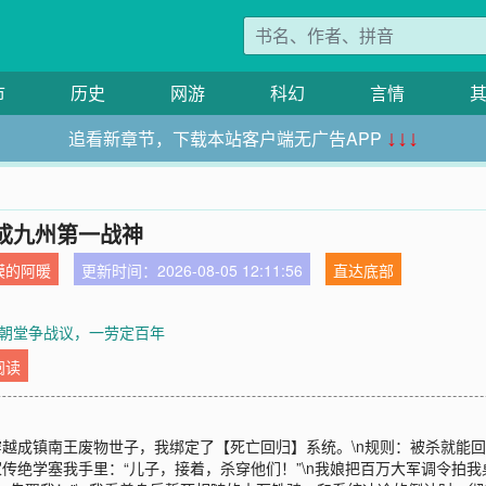
市
历史
网游
科幻
言情
追看新章节，下载本站客户端无广告APP
↓↓↓
成九州第一战神
馍的阿暖
更新时间：2026-08-05 12:11:56
直达底部
章 朝堂争战议，一劳定百年
阅读
穿越成镇南王废物世子，我绑定了【死亡回归】系统。\n规则：被杀就能回
传绝学塞我手里：“儿子，接着，杀穿他们！”\n我娘把百万大军调令拍我