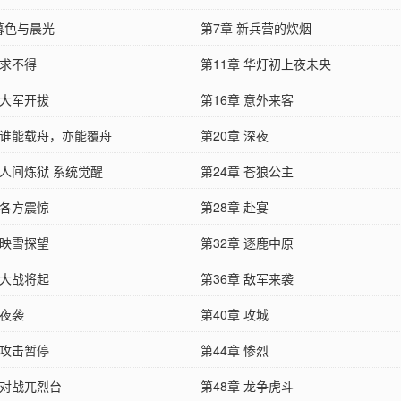
 暮色与晨光
第7章 新兵营的炊烟
 求不得
第11章 华灯初上夜未央
 大军开拔
第16章 意外来客
章 谁能载舟，亦能覆舟
第20章 深夜
 人间炼狱 系统觉醒
第24章 苍狼公主
 各方震惊
第28章 赴宴
 映雪探望
第32章 逐鹿中原
 大战将起
第36章 敌军来袭
 夜袭
第40章 攻城
 攻击暂停
第44章 惨烈
 对战兀烈台
第48章 龙争虎斗