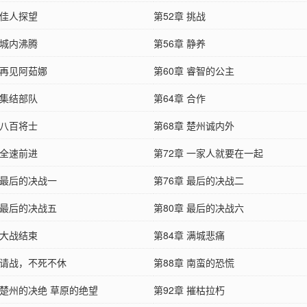
 佳人探望
第52章 挑战
 城内沸腾
第56章 静养
 再见阿茹娜
第60章 睿智的公主
 集结部队
第64章 合作
 八百将士
第68章 楚州诚内外
 全速前进
第72章 一家人就要在一起
 最后的决战一
第76章 最后的决战二
 最后的决战五
第80章 最后的决战六
 大战结束
第84章 满城悲痛
 请战，不死不休
第88章 南蛮的恐慌
 楚州的决绝 草原的绝望
第92章 摧枯拉朽