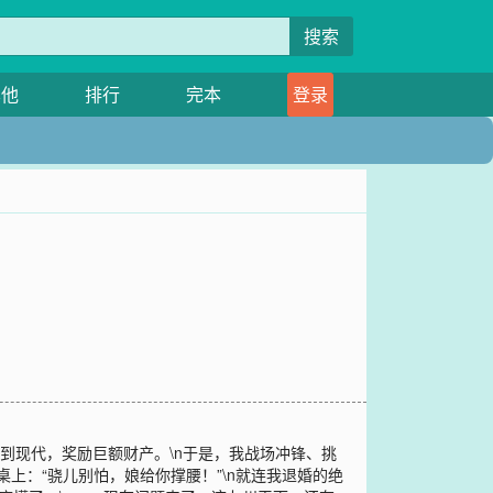
搜索
其他
排行
完本
登录
到现代，奖励巨额财产。\n于是，我战场冲锋、挑
桌上：“骁儿别怕，娘给你撑腰！”\n就连我退婚的绝