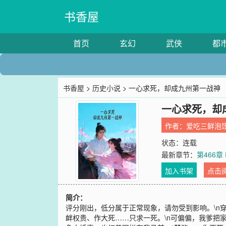
书香屋
首页
玄幻
武侠
都
书香屋
>
历史小说
> 一心求死，却成九州第一战神
一心求死，却
作者：
爱吃三鲜泡
状态：连载
最新章节：
第466
加入书架
点击
简介：
评分刚出，低分属于正常现象，请勿受到影响。\n
衅权贵、作大死……只求一死。\n可偏偏，我爹把家