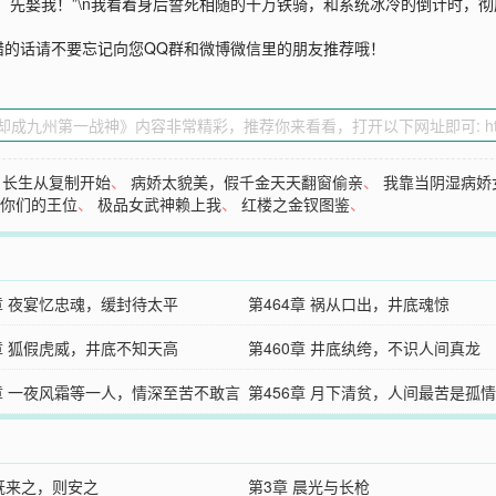
，先娶我！”\n我看着身后誓死相随的十万铁骑，和系统冰冷的倒计时，彻
错的话请不要忘记向您QQ群和微博微信里的朋友推荐哦！
：长生从复制开始
、
病娇太貌美，假千金天天翻窗偷亲
、
我靠当阴湿病娇
欢你们的王位
、
极品女武神赖上我
、
红楼之金钗图鉴
、
5章 夜宴忆忠魂，缓封待太平
第464章 祸从口出，井底魂惊
1章 狐假虎威，井底不知天高
第460章 井底纨绔，不识人间真龙
7章 一夜风霜等一人，情深至苦不敢言
第456章 月下清贫，人间最苦是孤情
 既来之，则安之
第3章 晨光与长枪