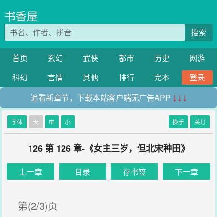
书香屋
搜索
首页
玄幻
武侠
都市
历史
网游
科幻
言情
其他
排行
完本
登录
追看新章节，下载本站客户端无广告APP
↓↓↓
字体
大
中
小
换手
关灯
126 第 126 章-《女主三岁，但北宋种田》
上一章
目录
存书签
下一章
第(2/3)页