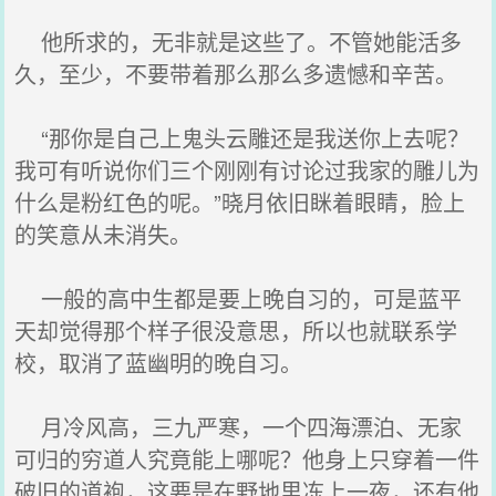
他所求的，无非就是这些了。不管她能活多
久，至少，不要带着那么那么多遗憾和辛苦。
“那你是自己上鬼头云雕还是我送你上去呢？
我可有听说你们三个刚刚有讨论过我家的雕儿为
什么是粉红色的呢。”晓月依旧眯着眼睛，脸上
的笑意从未消失。
一般的高中生都是要上晚自习的，可是蓝平
天却觉得那个样子很没意思，所以也就联系学
校，取消了蓝幽明的晚自习。
月冷风高，三九严寒，一个四海漂泊、无家
可归的穷道人究竟能上哪呢？他身上只穿着一件
破旧的道袍，这要是在野地里冻上一夜，还有他