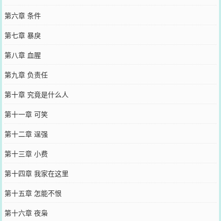
第六章 条件
第七章 暴戾
第八章 血腥
第九章 负责任
第十章 究竟是什么人
第十一章 可笑
第十二章 逞强
第十三章 小费
第十四章 我家在这里
第十五章 怎能不恨
第十六章 夜枭