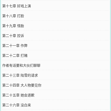
第十七章 好戏上演
第十八章 打脸
第十九章 怪胎
第二十章 控诉
第二十一章 作弊
第二十二章 打赌
作者有话要和大伙们聊聊
第二十三章 陆雪的请求
第二十四章 大人物要见你
第二十五章 她会道歉
第二十六章 没白来