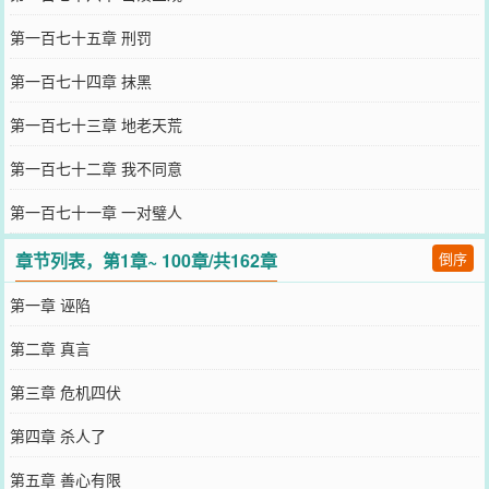
第一百七十五章 刑罚
第一百七十四章 抹黑
第一百七十三章 地老天荒
第一百七十二章 我不同意
第一百七十一章 一对璧人
章节列表，第1章~ 100章/共162章
倒序
第一章 诬陷
第二章 真言
第三章 危机四伏
第四章 杀人了
第五章 善心有限