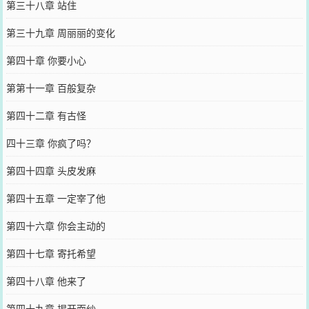
第三十八章 站住
第三十九章 周丽丽的变化
第四十章 你要小心
第第十一章 百般复杂
第四十二章 有古怪
四十三章 你疯了吗？
第四十四章 头皮发麻
第四十五章 一定宰了他
第四十六章 你会主动的
第四十七章 寄托希望
第四十八章 他来了
第四十九章 揭开面纱