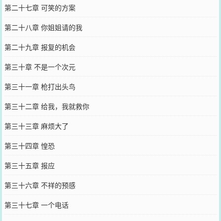
第二十七章 可笑的方案
第二十八章 你姐姐请的我
第二十九章 报复的机会
第三十章 不是一个次元
第三十一章 枪打出头鸟
第三十二章 给我，我就救你
第三十三章 麻烦大了
第三十四章 惶恐
第三十五章 报应
第三十六章 不祥的预感
第三十七章 一个电话