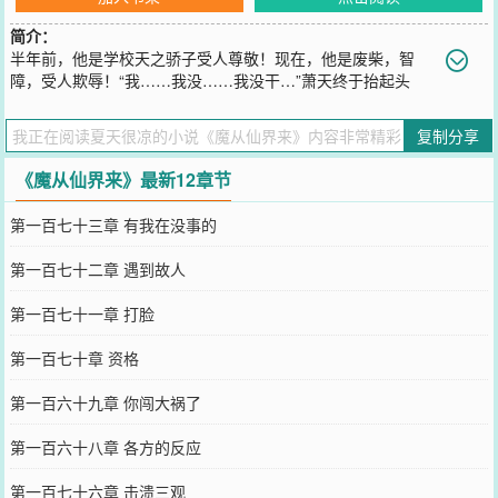
简介：
半年前，他是学校天之骄子受人尊敬！现在，他是废柴，智
障，受人欺辱！“我……我没……我没干…”萧天终于抬起头
来，他的眼睛通红，极度的不甘心。那一天！“它”从仙界过来！！好
好写书，好好做人
复制分享
您要是觉得《
魔从仙界来
》还不错的话请不要忘记向您QQ群和微博微
信里的朋友推荐哦！
《魔从仙界来》最新12章节
第一百七十三章 有我在没事的
第一百七十二章 遇到故人
第一百七十一章 打脸
第一百七十章 资格
第一百六十九章 你闯大祸了
第一百六十八章 各方的反应
第一百七十六章 击溃三观