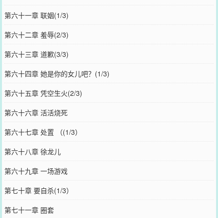
第六十一章 联姻(1/3)
第六十二章 羞辱(2/3)
第六十三章 道歉(3/3)
第六十四章 她是你的女儿吧？(1/3)
第六十五章 凭空生火(2/3)
第六十六章 活活烧死
第六十七章 处置 （(1/3）
第六十八章 徐龙儿
第六十九章 一场游戏
第七十章 要自杀(1/3）
第七十一章 圈套