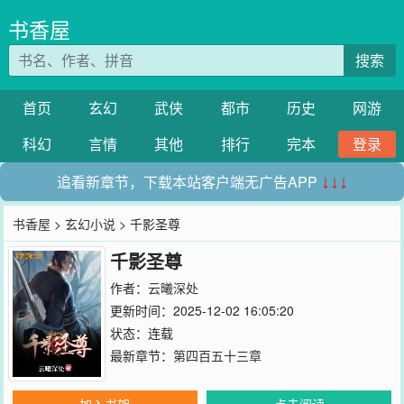
书香屋
搜索
首页
玄幻
武侠
都市
历史
网游
科幻
言情
其他
排行
完本
登录
追看新章节，下载本站客户端无广告APP
↓↓↓
书香屋
>
玄幻小说
> 千影圣尊
千影圣尊
作者：
云曦深处
更新时间：2025-12-02 16:05:20
状态：连载
最新章节：
第四百五十三章
加入书架
点击阅读