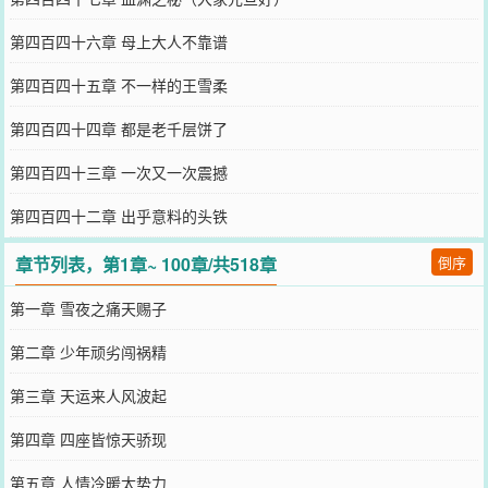
第四百四十六章 母上大人不靠谱
第四百四十五章 不一样的王雪柔
第四百四十四章 都是老千层饼了
第四百四十三章 一次又一次震撼
第四百四十二章 出乎意料的头铁
章节列表，第1章~ 100章/共518章
倒序
第一章 雪夜之痛天赐子
第二章 少年顽劣闯祸精
第三章 天运来人风波起
第四章 四座皆惊天骄现
第五章 人情冷暖太势力