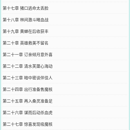
第十七章 猪口逃命太丢脸
第十八章 林间激斗睹血战
第十九章 黄蝉在后收获丰
第二十章 英雄救美不留名
第二十一章 订亲倾月意外喜
第二十二章 清水芙蕖心海动
第二十三章 暗中密谈伴佳人
第二十四章 出行准备售魔核
第二十五章 再入桑灵准备足
第二十六章 谋而后动杀血虎
第二十七章 惊喜发现吸魔核