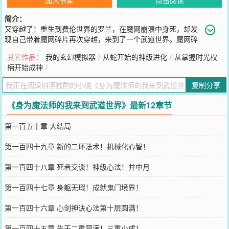
简介：
又穿越了！重生到费伦世界的罗兰，在魔网崩溃中身死，却发
现自己带着魔网碎片再次穿越，来到了一个武道世界。魔网碎
片中蕴含无穷法术！与魔网碎片融合的他，可以随意施展魔网碎片中
其它作品：
我的玄幻模拟器
/
从蛇开始的神级进化
/
从掌握时光权
的法术！0环戏法——法师之手。罗兰轻轻招手，远处的茶杯顿时无风
柄开始成神
/
自动，仿佛飞鸟投林一般落入罗兰手中，正准备围攻罗兰的武林人士
见状顿时满头冷汗：“这是真气外放才能施展的擒龙控鹤手法！没想到
复制分享
此人居然是先天高手！”3环法术——火球术。罗兰伸手，九颗炽烈火
球在身前浮现，众人震惊：“这是什么武功？！”“九阳神功。”说罢，罗
《身为魔法师的我来到武道世界》最新12章节
兰轻轻挥手，九颗炽烈火球猛地飞出爆炸，将方圆数十米内的一切摧
毁。1环法术——通晓语言一处遗迹内，众人看着前方石壁上的文字目
第一百五十章 大结局
光炽热无比。“这是武道已经抵达至不可思议境界强者亲手留下的神
功！可惜上面的文字已经失传，无法破译！”罗兰此刻心中却在暗笑，
第一百四十九章 新的二环法术！机械化心智！
施展通晓语言的他，已经看懂了这些文字的真正含义.........
您要是觉得《
身为魔法师的我来到武道世界
》还不错的话请不要忘记
第一百四十八章 死者交谈！神级心法！井中月
向您QQ群和微博微信里的朋友推荐哦！
第一百四十七章 身躯无瑕！成就鬼门境界！
第一百四十六章 心剑神诀心法第十层圆满！
第一百四十五章 先天二重圆满！三重小成！