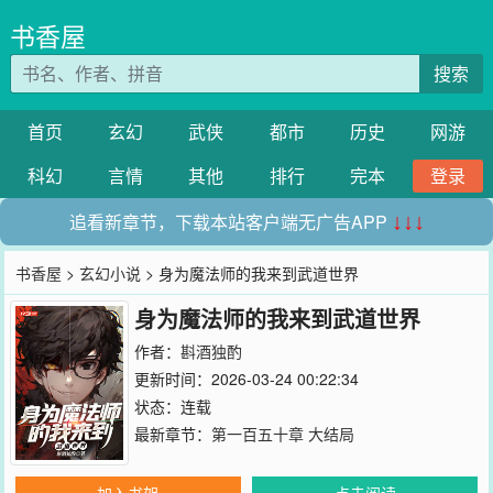
书香屋
搜索
首页
玄幻
武侠
都市
历史
网游
科幻
言情
其他
排行
完本
登录
追看新章节，下载本站客户端无广告APP
↓↓↓
书香屋
>
玄幻小说
> 身为魔法师的我来到武道世界
身为魔法师的我来到武道世界
作者：
斟酒独酌
更新时间：2026-03-24 00:22:34
状态：连载
最新章节：
第一百五十章 大结局
加入书架
点击阅读