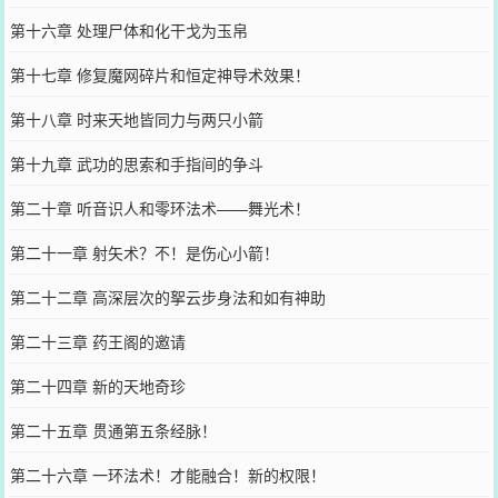
第十六章 处理尸体和化干戈为玉帛
第十七章 修复魔网碎片和恒定神导术效果！
第十八章 时来天地皆同力与两只小箭
第十九章 武功的思索和手指间的争斗
第二十章 听音识人和零环法术——舞光术！
第二十一章 射矢术？不！是伤心小箭！
第二十二章 高深层次的挐云步身法和如有神助
第二十三章 药王阁的邀请
第二十四章 新的天地奇珍
第二十五章 贯通第五条经脉！
第二十六章 一环法术！才能融合！新的权限！