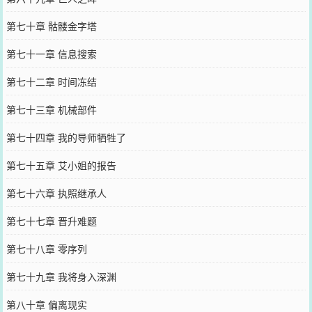
第七十章 骷髅金字塔
第七十一章 信息搜索
第七十二章 时间冻结
第七十三章 机械部件
第七十四章 我的导师牺牲了
第七十五章 艾小姐的报告
第七十六章 执照继承人
第七十七章 晋升难题
第七十八章 零序列
第七十九章 我将身入深渊
第八十章 偏离现实