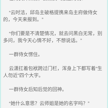
“云时洁，邱岛主破格提携来岛主府做侍女
的，今天来报到。”
“你们要是不清楚情况，就去问黑白无常，别
多问，我今天心情不好，不想说话。”
一群侍女愣住。
云潇扛着包袱跨过门栏，浑身上下都写着“生
人勿近”四个大字。
一群侍女后知后觉的回神。
“她什么意思？云师姐是她的名字吗？”