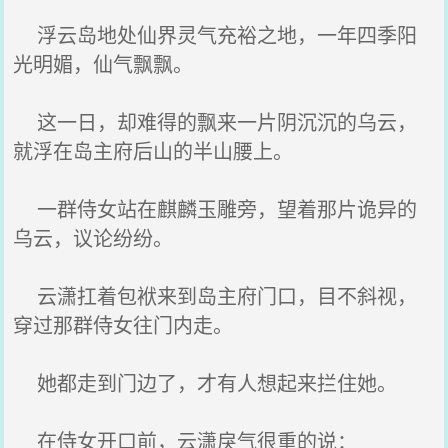
浮云岛地处仙界灵气充裕之地，一年四季阳
光明媚，仙气飘飘。
这一日，却难得的飘来一片阴沉沉的乌云，
就浮在岛主府后山的半山腰上。
一群侍女站在麒麟玉雕旁，望着那片诡异的
乌云，议论纷纷。
云潇扛着包袱来到岛主府门口，目不斜视，
穿过那群侍女往门内走。
她都走到门边了，才有人想起来拦住她。
在侍女开口前，云潇戾气很重的说：