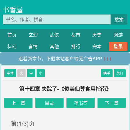
书香屋
搜索
首页
玄幻
武侠
都市
历史
网游
科幻
言情
其他
排行
完本
登录
追看新章节，下载本站客户端无广告APP
↓↓↓
字体
大
中
小
换手
关灯
第十四章 失踪了-《俊美仙尊食用指南》
上一章
目录
存书签
下一章
第(1/3)页