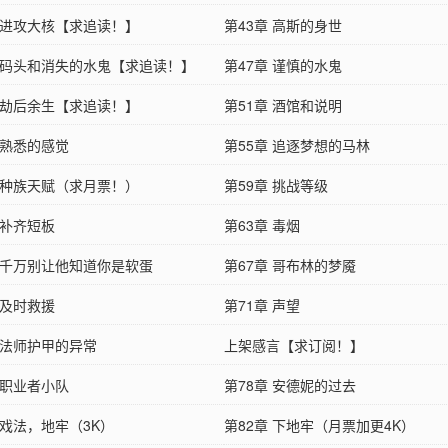
章 进攻大核【求追读！】
第43章 高斯的身世
章 码头和消失的水鬼【求追读！】
第47章 谨慎的水鬼
章 劫后余生【求追读！】
第51章 酒馆和说明
 熟悉的感觉
第55章 追逐梦想的马林
章 种族天赋（求月票！）
第59章 挑战等级
 补齐短板
第63章 毒烟
章 千万别让他知道你是软蛋
第67章 哥布林的梦魇
 及时救援
第71章 声望
 法师护甲的异常
上架感言【求订阅！】
 职业者小队
第78章 安德妮的过去
 戏法，地牢（3K）
第82章 下地牢（月票加更4K）