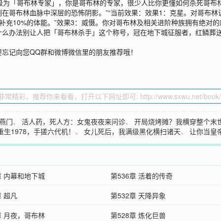
升级为「哥布林专家」，你是哥布林的专家，很少人比你更懂如何杀死哥布林。”“
在哥布林血脉中深层的恐怖阴影。”“当前效果：效果1：克星。对哥布
复补充10%的体能。”效果3：威慑。你对哥布林及相关进阶种族拥有绝对
什么办法别让人把「哥布林杀手」这个称号，冠在地下城征服者，红鳞葬
要忘记向您QQ群和微博微信里的朋友推荐哦！
燕门
、
活人药，死人方：女鬼夜夜来问诊
、
开局烧烤摊？我横穿整个末
重生1978，手搓六代机！
、
女儿死后，我满级黑化横扫诸天
、
让你当皇
章 内幕和地下城
第536章 活着的传奇
章 超凡
第532章 天降异象
章 月夜，哥布林
第528章 炼化巨兽