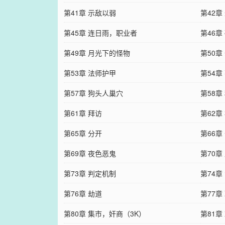
第41章 示敌以弱
第42
第45章 连日雨，职业者
第46
第49章 月光下的怪物
第50
第53章 法师护甲
第54章
第57章 狗头人巢穴
第58
第61章 拜访
第62章
第65章 分开
第66
第69章 夜色恶鬼
第70章
第73章 判定机制
第74章
第76章 劫道
第77章
第80章 集市，奸商（3K）
第81章