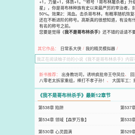
+1，力量+1，体质+1。”“称号「哥布林屠杀者」
星」，你是哥布林种族有史以来最严厉的宰治者，刻
50%。效果2：渴血。击杀哥布林，有概率随机恢
还在不断进阶的称号。高斯真的很想知道，有没有
有名的称号之前。
您要是觉得《
我不是哥布林杀手
》还不错的话请不
其它作品：
日常系大侠
/
我的精灵模拟器
/
新书推荐：
出身教坊司，诱哄疯批帝王夺凤位
、
回
八零老太拆家重组，棒打不孝子孙！
、
大国军工：
《我不是哥布林杀手》最新12章节
第538章 陷阱
第537
第534章 领域【森罗万象】
第533
第530章 心灵圆满
第529