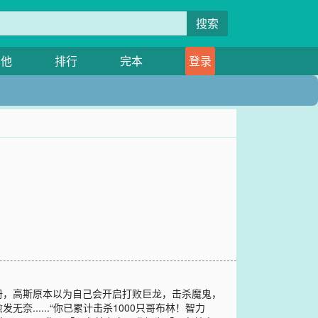
搜索
其他
排行
完本
登录
册，高斯原本以为自己会开启打败巨龙，击杀魔鬼，
.....“你已累计击杀1000只哥布林！智力