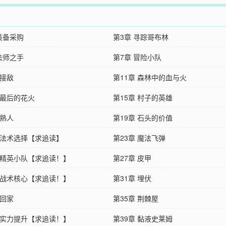
装备采购
第3章 寻踪哥布林
法师之手
第7章 冒险小队
 接敌
第11章 森林中的血与火
 最后的花火
第15章 村子的英雄
 熟人
第19章 石头的价值
章 法术选择【求追读】
第23章 魔法飞弹
章 精英小队【求追读！】
第27章 皮甲
章 战术核心【求追读！】
第31章 埋伏
 回家
第35章 荆棘屋
章 实力提升【求追读！】
第39章 黏液史莱姆