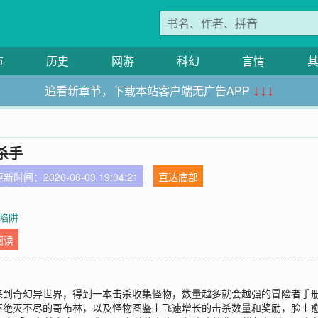
市
历史
网游
科幻
言情
追看新章节，下载本站客户端无广告APP
↓↓↓
杀手
新时间：2026-08-03 19:04:21
直达底部
 陷阱
阅读
来到奇幻异世界，得到一本击杀收集怪物，数量越多就会越强的冒险者手
灭不尽的哥布林，以及怪物图鉴上飞速增长的击杀数量和奖励，脸上愈发无奈.