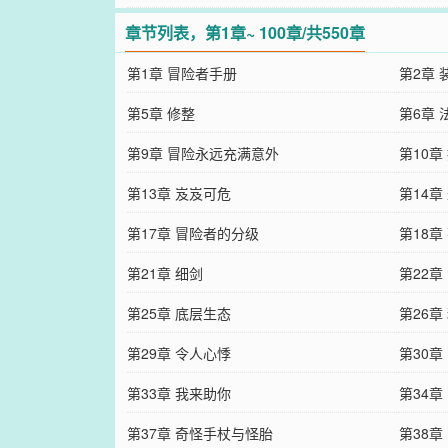
章节列表，第1章~ 100章/共550章
第1章 冒险者手册
第2章 
第5章 修整
第6章 
第9章 冒险永远充满意外
第10章
第13章 岌岌可危
第14章
第17章 冒险者的分级
第18章
第21章 细剑
第22
第25章 底层生态
第26
第29章 令人心悸
第30
第33章 我来助你
第34章
第37章 奇怪手杖与怪胎
第38