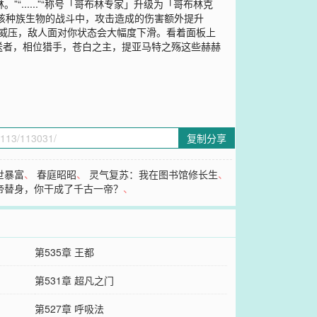
......”“称号「哥布林专家」升级为「哥布林克
林该种族生物的战斗中，攻击造成的伤害额外提升
的威压，敌人面对你状态会大幅度下滑。看着面板上
送者，相位猎手，苍白之主，提亚马特之殇这些赫赫
复制分享
世暴富
、
春庭昭昭
、
灵气复苏：我在图书馆修长生
、
帝替身，你干成了千古一帝？
、
第535章 王都
第531章 超凡之门
第527章 呼吸法