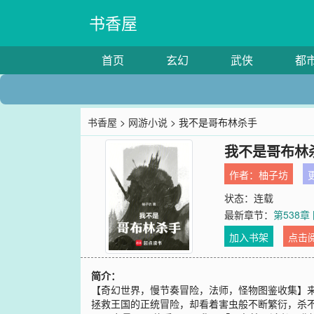
书香屋
首页
玄幻
武侠
都
书香屋
>
网游小说
> 我不是哥布林杀手
我不是哥布林
作者：
柚子坊
更
状态：连载
最新章节：
第538章
加入书架
点击
简介：
【奇幻世界，慢节奏冒险，法师，怪物图鉴收集】
拯救王国的正统冒险，却看着害虫般不断繁衍，杀不绝