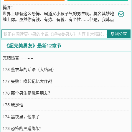
简介：
世界上哪有这么恐怖、霸道又小孩子气的男生啊。莫名其妙地
缠上你。虽然你有钱、有势、有貌、有个性……但是，我韩点
点可不会屈服。让我代表月亮消灭你！可是，好像在失恋那天遇到
你，我的心就属于你。好啦，看在你是超完美男友的份上，我就答应
复制分享
和你交往。
您要是觉得《
超完美男友
》还不错的话请不要忘记向您QQ群和微博微
《超完美男友》最新12章节
信里的朋友推荐哦！
完结感言……= =
178 薰衣草的话语（大结局）
177 失败！唤起记忆大作战
176 那个男生是我男朋友？
175 我是谁
174 黑夜里，他来了
173 恐怖的黑道绑架！