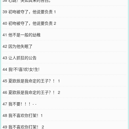
38 心跳！突如其来的告白。
39 初吻被夺了，他说要负责 1
40 初吻被夺了，他说要负责 2
41 他不是一般的幼稚
42 因为他失眠了
43 让人抓狂的公告
44 我!不!喜!欢!女!生!
45 夏欧辰是我命定的王子？！ 1
46 夏欧辰是我命定的王子？！ 2
47 我不要！！！- -
48 我不喜欢你打架！1
49 我不喜欢你打架！ 2