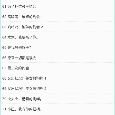
61 为了补偿答应约会
62 呜呜呜！破碎的约会 1
63 呜呜呜！破碎的约会 2
64 木木，我要杀了你。
65 是我放他鸽子？
66 原来一切都是误会
67 第二次的约会
68 又出状况！美女救狗熊 1
69 又出状况！美女救狗熊 2
70 火火火，杨紫的挑衅。
71 小妞，我有你的把柄。