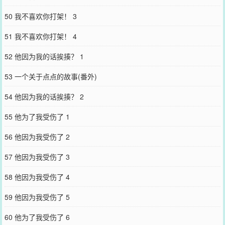
50 我不喜欢你打架！ 3
51 我不喜欢你打架！ 4
52 他因为我的话挨揍？ 1
53 一个关于点点的故事(番外)
54 他因为我的话挨揍？ 2
55 他为了我受伤了 1
56 他因为我受伤了 2
57 他因为我受伤了 3
58 他因为我受伤了 4
59 他因为我受伤了 5
60 他为了我受伤了 6