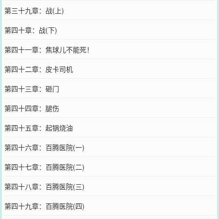
第三十九章：战(上)
第四十章：战(下)
第四十一章：焦球儿不能死！
第四十二章：皮卡司机
第四十三章：砸门
第四十四章：腿伤
第四十五章：起锅烧油
第四十六章：百腾医院(一)
第四十七章：百腾医院(二)
第四十八章：百腾医院(三)
第四十九章：百腾医院(四)