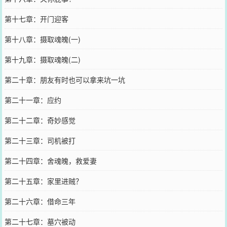
第十七章：开门迎客
第十八章：摄取魂魄(一)
第十九章：摄取魂魄(二)
第二十章：朋友有时也可以拿来坑一坑
第二十一章：应约
第二十二章：奇妙感觉
第二十三章：司机被打
第二十四章：舍魂魄，救爱妻
第二十五章：家里进贼？
第二十六章：借命三年
第二十七章：墓穴被动