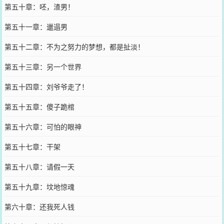
第五十章：呸，渣男！
第五十一章：邋遢男
第五十二章：不为之努力的梦想，都是扯淡！
第五十三章：另一个世界
第五十四章：刘爷爷走了！
第五十五章：傻子跪棺
第五十六章：可怕的眼神
第五十七章：干架
第五十八章：请假一天
第五十九章：坟地惊魂
第六十章：还我死人钱