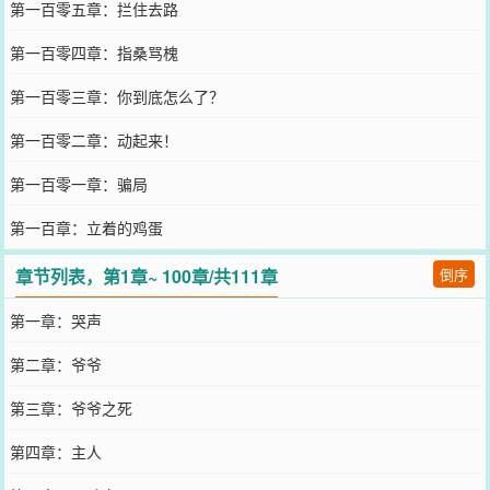
第一百零五章：拦住去路
第一百零四章：指桑骂槐
第一百零三章：你到底怎么了？
第一百零二章：动起来！
第一百零一章：骗局
第一百章：立着的鸡蛋
章节列表，第1章~ 100章/共111章
倒序
第一章：哭声
第二章：爷爷
第三章：爷爷之死
第四章：主人