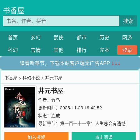
书香屋
搜索
首页
玄幻
武侠
都市
历史
网游
科幻
言情
其他
排行
完本
登录
追看新章节，下载本站客户端无广告APP
↓↓↓
书香屋
>
科幻小说
> 井元书屋
井元书屋
作者：
竹鸟
更新时间：2025-11-23 19:42:52
状态：连载
最新章节：
第一百一十一章：人生总会有遗憾
加入书架
点击阅读