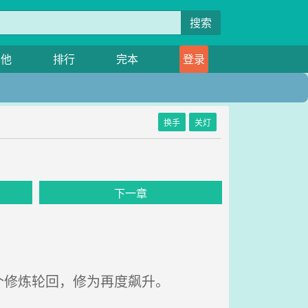
搜索
其他
排行
完本
登录
换手
关灯
下一章
修炼轮回，修为再度飙升。