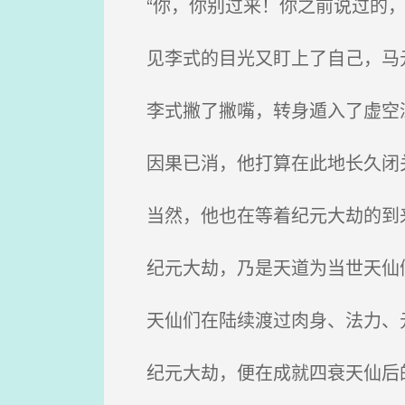
“你，你别过来！你之前说过的，
见李式的目光又盯上了自己，马
李式撇了撇嘴，转身遁入了虚空
因果已消，他打算在此地长久闭
当然，他也在等着纪元大劫的到
纪元大劫，乃是天道为当世天仙
天仙们在陆续渡过肉身、法力、元
纪元大劫，便在成就四衰天仙后