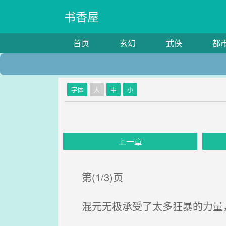
书香屋
首页
玄幻
武侠
都
字体
大
中
小
上一章
第(1/3)页
混元无极承受了太多狂暴的力量，