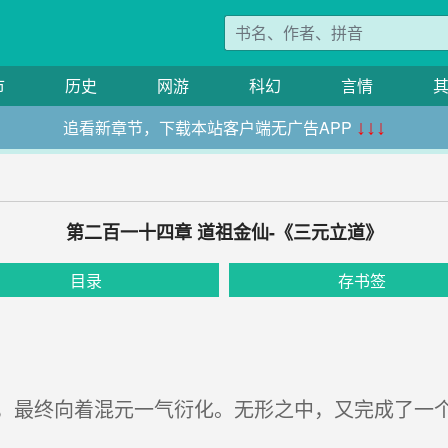
市
历史
网游
科幻
言情
追看新章节，下载本站客户端无广告APP
↓↓↓
第二百一十四章 道祖金仙-《三元立道》
目录
存书签
最终向着混元一气衍化。无形之中，又完成了一个