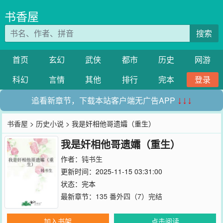
书香屋
搜索
首页
玄幻
武侠
都市
历史
网游
科幻
言情
其他
排行
完本
登录
追看新章节，下载本站客户端无广告APP
↓↓↓
书香屋
>
历史小说
> 我是奸相他哥遗孀（重生）
我是奸相他哥遗孀（重生）
作者：
钝书生
更新时间：2025-11-15 03:31:00
状态：完本
最新章节：
135 番外四（7）完结
加入书架
点击阅读