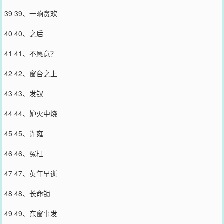
39 39、一晌贪欢
40 40、之后
41 41、不愿意？
42 42、窗台之上
43 43、发钗
44 44、妒火中烧
45 45、许雍
46 46、冤枉
47 47、英年早逝
48 48、长命锁
49 49、东窗事发