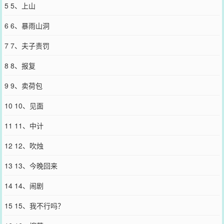
5 5、上山
死了。她头一次无比清晰地认识到——许纵并不是他。三年深情错
付，付之东流矣。2、小妾进门的七日后，柳媚珠扔下一纸和离书，自
6 6、暴雨山洞
求入道观为女冠。然而就在她临行前，那位从朔州而来的许家远房表
侄恰巧与她于正门相遇。柳媚珠愣在原地。表侄容貌青涩、英姿勃
7 7、夫子责罚
发，与丈夫足有七分相似。对方同样愣怔，脸上却已经不自觉带上
笑，低声唤道：“依依？”这是她前世的小名。柳媚珠的眼泪夺眶而
8 8、报复
出。对不起，对不起。我把别人误认成你了，求你原谅，原谅。*3、
曾经在床榻上，妻子失神地抚摸他眼下那粒泪痣。许纵问她：“可是瞧
9 9、卖荷包
着碍眼？”妻子摇摇头，俏皮道：“不，我倒觉得这是锦上添花。”之后
瓶坠簪折、恩断义绝，一别数年之久，故人重逢时，大雪纷飞。妻子
10 10、见面
遥立于皑皑白雪中，身侧撑伞的高大青年，正是自己当初颇为倚重的
表侄许淙山。她笑道：“许郎，我错了。不是锦上添花，是白璧有
11 11、中计
瑕。”注：1、双穿越，女非男处，1V1，HE2、含有很多很多狗血情
节，例如：男二追妻火葬场追不上/年上变年下，少妇配男高（古代男
12 12、吹烛
高）等
您要是觉得《
我是奸相他哥遗孀（重生）
》还不错的话请不要忘记向
13 13、今晚回来
您QQ群和微博微信里的朋友推荐哦！
14 14、闹剧
15 15、我不行吗？