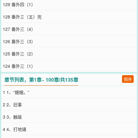
死，只贪图嗜血的快感。除了当他理所应当地以为寡嫂会乖乖等在家
129 番外四（1）
里，待他高中状元后顺理成章地接她去京城成亲——然后，她逃跑
了。这是头一次，崔净空尝到了痛苦的滋味。怯懦、弱小的寡嫂，同
128 番外三（五）完
绝大多数世人一般别无二致，愚昧不堪的贞娘，却最终成了一条拴在
他脖颈上的绳子。她轻轻扯一下，崔净空就只能俯首称臣。注：①番
127 番外三（4）
外二慎买，争议较大，含有微量俄狄浦斯情节②女非男c，男主两世都
是c，1V1，HE③女主性格软弱，后期有所改变，但本质上还是软妹，
126 番外三（3）
男主疯批，脑子真的有点毛病的那种疯④含欺负老实人文学/命中注定/
强取豪夺/带球跑等狗血元素———隔壁古言《认错老公了怎么办》已
125 番外三（2）
开～下面是文案1、柳媚珠的老公虽然比她大十一岁，却斯文多金、相
貌英俊，对她包容至极。两人感情好得蜜里调油，可惜在十周年纪念
124 番外三（1）
当晚不幸出了车祸，双双身亡。柳媚珠再醒来，就穿越到了一个陌生
的朝代。她的亲母病逝，在家中地位尴尬，柳媚珠茕茕孑立至嫁娶之
章节列表，第1章~ 100章/共135章
倒序
年，却在乞巧节那晚，一眼望见了站在桥上的许纵。他有一张和她前
世爱人别无二致的脸，唯一不同的，是许纵的眼下多了一粒泪痣。尽
1 1、“嫂嫂。”
管许纵的性情与爱人大相径庭，也忘记了任何有关穿越的事。柳媚珠
虽然失落，却一门心思认定他是丈夫的转世。所以她死缠烂打，最终
2 2、旧事
如愿嫁给了许纵。哪怕许纵对她常常阴晴不定、时好时坏；哪怕许纵
的父母对她百般不满，屡屡磋磨她，柳媚珠仍旧心存侥幸，期盼有天
3 3、触碰
许纵能够记起前世种种。直到许纵带回一位小腹微凸的美娇娘，执意
要将她纳入房中。柳媚珠如遭雷劈，泪水涟涟，求他不要纳妾，求他
4 4、打地铺
记起这些年的夫妻情分。可许纵只是冷淡地瞥了跌坐在地上的她一
眼，蹙眉道：“媚珠，别像个乡野泼妇一样。”那一刻，柳媚珠彻底心