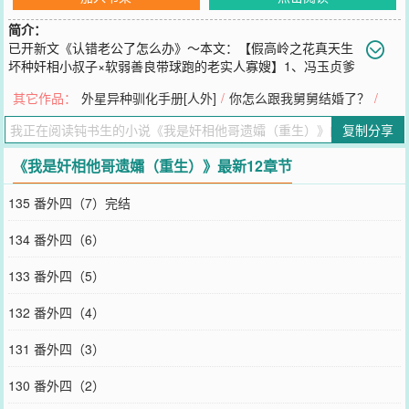
简介：
已开新文《认错老公了怎么办》～本文：【假高岭之花真天生
坏种奸相小叔子×软弱善良带球跑的老实人寡嫂】1、冯玉贞爹
娘不疼，丈夫早逝，唯唯诺诺、逆来顺受过了一辈子，在个性冷淡的
其它作品：
外星异种驯化手册[人外]
/
你怎么跟我舅舅结婚了？
/
小叔子问她愿不愿意跟他住的时候，也因为怯懦拒绝了。在崔氏老宅
寄人篱下，被任劳任怨使唤七八年，却被他们污蔑不守妇道，捆住手
复制分享
脚沉了塘。死后才得知原来他们都活在话本里，而话本里的主角正是
她的小叔子，崔净空。崔净空外表光风霁月，实则多智近妖，本性暴
《我是奸相他哥遗孀（重生）》最新12章节
虐恣睢，是个彻头彻尾的伪君子。没人会预料到，自第二次科举下场
后他连中三元，一朝金榜题名，步步高升，而立之年便登堂拜相，位
135 番外四（7）完结
极人臣。在其权倾朝野十余年间，崔净空徇私枉法，大肆追捕清流，
满朝文武噤若寒蝉，时人私下无不唾其为“奸相”。2、冯玉贞再睁开
134 番外四（6）
眼，却发现自己居然回到了夫君的丧礼上。此时的崔净空尚还衣衫破
旧，只是个秀才。他面无波澜，眼珠黑沉，像是摄人心魄的黑珍珠，
133 番外四（5）
还看不出日后的嗜血本性，启唇正问她：“不知嫂嫂可愿随我而居？”
这一回，冯玉贞攥紧了袖口，咬唇点了点头。后来在数不清的春情浮
132 番外四（4）
动、无力招架的时刻，她都无比悔恨这个无异于引狼入室的决定。对
方步步紧逼，而她退无可退，哪怕逃出万水千山也无法摆脱他的桎
131 番外四（3）
梏，最后只能任由他餍足地全数占有。3、崔净空是个缺乏情感、感受
不到喜怒哀乐的怪物。读书也好、为官也罢，对他而言，一切难关都
130 番外四（2）
轻松地宛若饮水吃饭，所有的变数无不在掌控之内，所以他漠视生